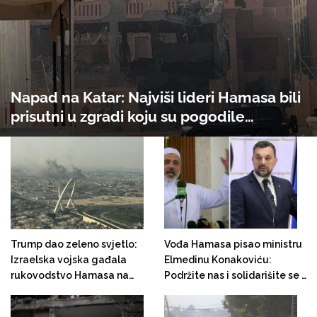
Napad na Katar: Najviši lideri Hamasa bili
prisutni u zgradi koju su pogodile
izraelske zračne snage
Trump dao zeleno svjetlo:
Vođa Hamasa pisao ministru
Izraelska vojska gađala
Elmedinu Konakoviću:
rukovodstvo Hamasa na
Podržite nas i solidarišite se s
teritoriju Katara
nama