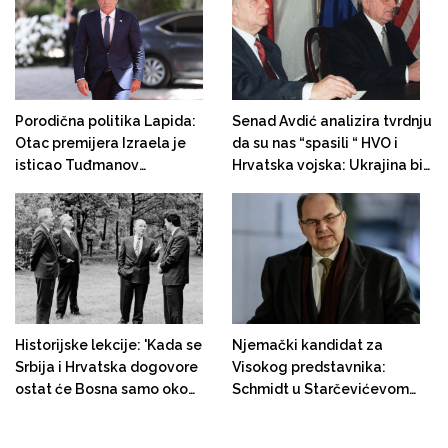
Schmidtovu Herceg-Bosnu
problema zbog civilizacijskih
razlika"
Porodična politika Lapida:
Senad Avdić analizira tvrdnju
Otac premijera Izraela je
da su nas “spasili “ HVO i
isticao Tuđmanov
Hrvatska vojska: Ukrajina bi
antisemitizam, ali je negirao
već pala u ruske ruke da je
srpske zločine u BiH
Poljska blokirala njeno
naoružavanje, kao što je
Hrvatska činila tokom
agresije na BiH!
Historijske lekcije: 'Kada se
Njemački kandidat za
Srbija i Hrvatska dogovore
Visokog predstavnika:
ostat će Bosna samo oko
Schmidt u Starčevićevom
Sarajeva"
Redu sa ratnim zločincima