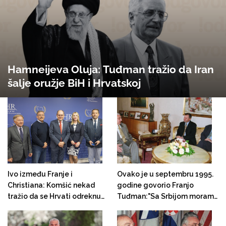
Hamneijeva Oluja: Tuđman tražio da Iran
šalje oružje BiH i Hrvatskoj
Ivo između Franje i
Ovako je u septembru 1995.
Christiana: Komšić nekad
godine govorio Franjo
tražio da se Hrvati odreknu
Tuđman:"Sa Srbijom moramo
Tuđmana i UZP-a, danas
normalizovati odnose, a mi
traži da Bošnjaci prihvate
ćemo sa Muslimanima imati