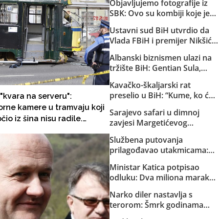
Objavljujemo fotografije iz
SBK: Ovo su kombiji koje je
EuroExpress “rentao” MUP-u
Ustavni sud BiH utvrdio da
Republike Srpske za akciju u
Vlada FBiH i premijer Nikšić
Bugojnu!
nisu proveli niz njegovih
Albanski biznismen ulazi na
odluka: Sud obavijestio
tržište BiH: Gentian Sula,
državno Tužilaštvo
kojem se sudi zbog korupcije
Kavačko-škaljarski rat
u dvije države, dobio licencu
preselio u BiH: “Kume, ko će
"kvara na serveru":
DERK-a za trgovinu strujom
ti čuvati djecu?”
rne kamere u tramvaju koji
Sarajevo safari u dimnoj
očio iz šina nisu radile.
zavjesi Margetićevog
dnji snimci zabilježeni u
skladišta: Trojica ublehaša,
Službena putovanja
bru prošle godine!
medijski spektakl i nula
prilagođavao utakmicama:
konkretnih dokaza
Helez sa saradnicima o
Ministar Katica potpisao
državnom trošku pratio
odluku: Dva miliona maraka
reprezentaciju BiH
za strane pilote, servis i
Narko diler nastavlja s
osiguranje helikoptera MUP-
terorom: Šmrk godinama
a KS
nekažnjeno zlostavlja