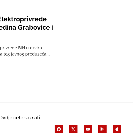
 Elektroprivrede
edina Grabovice i
oprivrede BiH u okviru
ra tog javnog preduzeća...
Ovdje ćete saznati