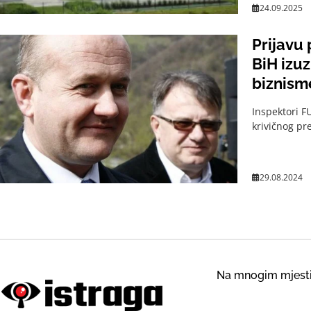
24.09.2025
Prijavu 
BiH izu
biznism
Inspektori F
krivičnog pr
29.08.2024
Na mnogim mjestim