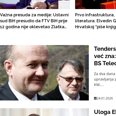
Važna presuda za medije: Ustavni
Prvo infrastruktura
sud BiH presudio da FTV BiH prije
literatura: Elvedin 
12 godina nije oklevetao Zlatka
Hrvatskoj “piše knji
Lagumdžiju!
milionskih poslova 
Autocestama FBiH
Tenders
već zna:
BS Telec
Za dva dana 
upravljanja 
KM,...
24.01.2026
Uloga El