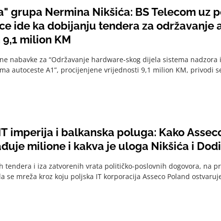
a" grupa Nermina Nikšića: BS Telecom uz 
ce ide ka dobijanju tendera za održavanje 
 9,1 milion KM
vne nabavke za “Održavanje hardware-skog dijela sistema nadzora 
ma autoceste A1”, procijenjene vrijednosti 9,1 milion KM, privodi se
IT imperija i balkanska poluga: Kako Asseco
đuje milione i kakva je uloga Nikšića i Dod
nih tendera i iza zatvorenih vrata političko-poslovnih dogovora, na 
vila se mreža kroz koju poljska IT korporacija Asseco Poland ostvaruj