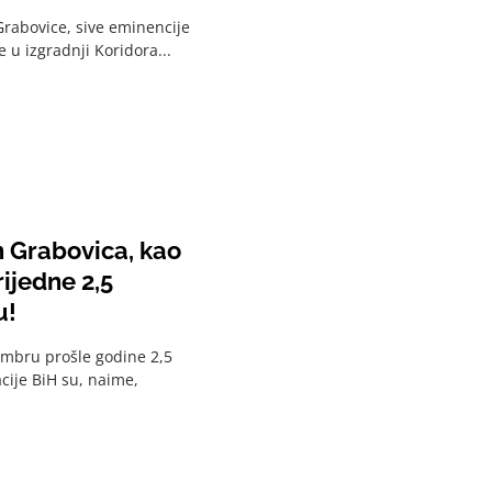
Grabovice, sive eminencije
u izgradnji Koridora...
n Grabovica, kao
ijedne 2,5
u!
embru prošle godine 2,5
cije BiH su, naime,