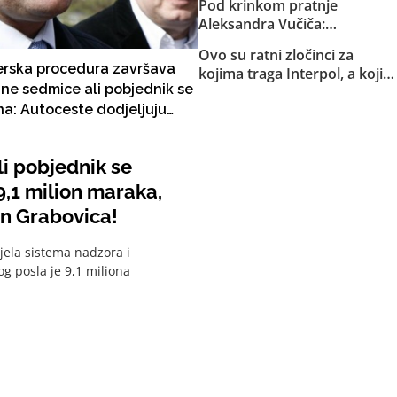
Pod krinkom pratnje
Sarajlije i snima svoje
Aleksandra Vučiča:
brutalne akcije!
Naoružana formacija iz RS
Ovo su ratni zločinci za
upala u Federaciju. Kretali se
rska procedura završava
kojima traga Interpol, a koji
kvadovima i pješke po šumi
ne sedmice ali pobjednik se
slobodno žive u Srbiji: Od
oko Bugojna. Specijalci MUP-
na: Autoceste dodjeljuju
srebreničkog genocida do
a SBK-a ih otjerali iz Kantona!
tuzlanske Kapije
osao, vrijedan 9,1 milion
 iza kojeg
i pobjednik se
Nikšićev prijatelj Elvedin
9,1 milion maraka,
vica!
in Grabovica!
ela sistema nadzora i
g posla je 9,1 miliona