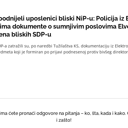
podnijeli uposlenici bliski NiP-u: Policija iz
zima dokumente o sumnjivim poslovima Elv
ena bliskih SDP-u
UP-a zatražili su, po naredbi Tužilaštva KS, dokumentaciju iz Elektr
edmeta koji je formiran po prijavi podnesenoj protiv bivšeg direkto
a ćete pronaći odgovore na pitanja – ko, šta, kada i kako. 
i zašto!