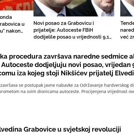
, onda
Novi posao za Grabovicu i
Tende
Grabovica u
prijatelje: Autoceste FBiH
nared
gu” nakon
dodijelile posao u vrijednosti 9,1
već z
sa
milion KM kompaniji BS Telecom
novi p
maraka, BS Telecomu
ka procedura završava naredne sedmice al
stoji 
 Autoceste dodjeljuju novi posao, vrijedan 
Grabo
omu iza kojeg stoji Nikšićev prijatelj Elved
završava se postupak javne nabavke za Održavanje hardverskog dij
prometom na svim dionicama autoceste. Procijenjena vrijednost ovo
vedina Grabovice u svjetskoj revoluciji