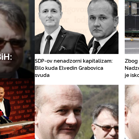
iH:
SDP-ov nenadzorni kapitalizam:
Zbog 
Bilo kuda Elvedin Grabovica
Nadzo
svuda
je isk
dina
Poslje
novem