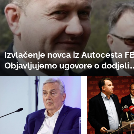
Izvlačenje novca iz Autocesta FB
Objavljujemo ugovore o dodjeli
milionskih poslova firmama Elve
Grabovice, poslovnog partnera
Nermina Nikšića