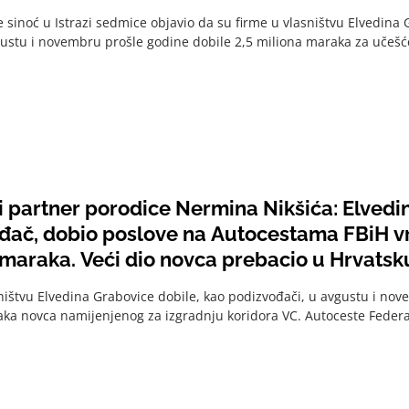
e sinoć u Istrazi sedmice objavio da su firme u vlasništvu Elvedina 
ustu i novembru prošle godine dobile 2,5 miliona maraka za učešće 
i partner porodice Nermina Nikšića: Elvedi
đač, dobio poslove na Autocestama FBiH vr
 maraka. Veći dio novca prebacio u Hrvatsk
ništvu Elvedina Grabovice dobile, kao podizvođači, u avgustu i nov
ka novca namijenjenog za izgradnju koridora VC. Autoceste Federa