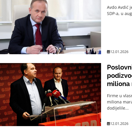
Avdo Avdić j
SDP-a, u aug
12.01.2026
Poslovn
podizvo
miliona
Firme u vlas
miliona mara
dodijelile...
12.01.2026