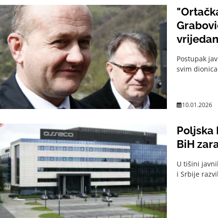
"Ortačk
Grabovi
vrijedan
Postupak ja
svim dionica
10.01.2026
Poljska 
BiH zara
U tišini jav
i Srbije raz