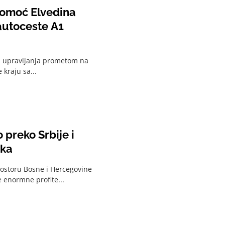
pomoć Elvedina
autoceste A1
i upravljanja prometom na
 kraju sa...
 preko Srbije i
ika
prostoru Bosne i Hercegovine
e enormne profite...