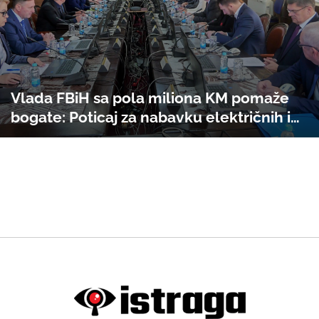
Vlada FBiH sa pola miliona KM pomaže
bogate: Poticaj za nabavku električnih i
hibridnih automobila dobilo dvoje sudija
Suda BiH, kćerka Fadila Novalića, doktor
Ermin Čehić, Hamdija Lipovača, profesor
Aziz Šunje, ljekari, advokati ...