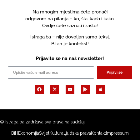
Na mnogim mjestima ćete pronaći
odgovore na pitanja – ko, šta, kada i kako.
Ovdje ćete saznati i zašto!
Istraga.ba – nije dovoljan samo tekst.
Bitan je kontekst!
Prijavite se na naš newsletter!
Prijavi se
© Istraga.ba zadržava sva prava na sadržaj
BiH
Ekonomija
Svijet
Kultura
Ljudska prava
Kontakt
Impressum