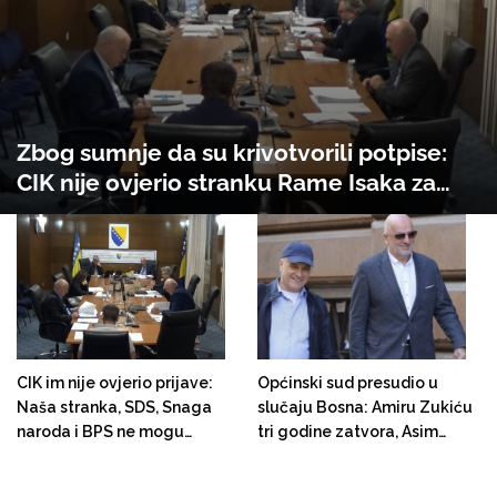
Zbog sumnje da su krivotvorili potpise:
CIK nije ovjerio stranku Rame Isaka za
državni nivo vlasti
CIK im nije ovjerio prijave:
Općinski sud presudio u
Naša stranka, SDS, Snaga
slučaju Bosna: Amiru Zukiću
naroda i BPS ne mogu
tri godine zatvora, Asim
učestvovati na Općim
Sarajlić oslobođen
izborima dok ne plate