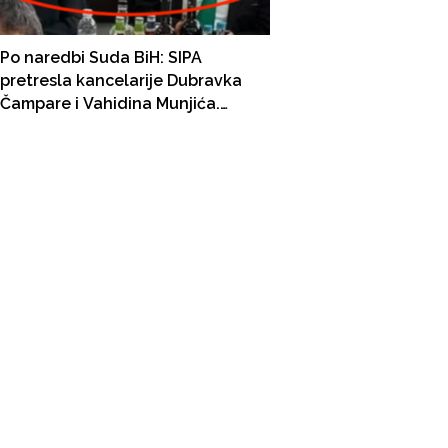
Po naredbi Suda BiH: SIPA
pretresla kancelarije Dubravka
Čampare i Vahidina Munjića.
Tužiocu Čampari oduzeti telefoni.
Sumnja se da su namjeravali
diskreditirati svjedoke u
predmetu Black Tie!