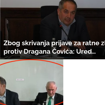
Zbog skrivanja prijave za ratne 
protiv Dragana Čovića: Ured
disciplinskog tužioca podnio tu
protiv državnog tužioca Ćazima
Hasanspahića