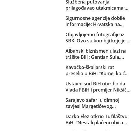
Službena putovanja
prilagođavao utakmicama:
Helez sa saradnicima o
Sigurnosne agencije dobile
državnom trošku pratio
informacije: Hrvatska na
reprezentaciju BiH
Željavi pravi imigracioni
Objavljujemo fotografije iz
centar kako bi u BiH mogla
SBK: Ovo su kombiji koje je
ilegalno prebacivati migrante
EuroExpress “rentao” MUP-u
Albanski biznismen ulazi na
Republike Srpske za akciju u
tržište BiH: Gentian Sula,
Bugojnu!
kojem se sudi zbog korupcije
Kavačko-škaljarski rat
u dvije države, dobio licencu
preselio u BiH: “Kume, ko će
DERK-a za trgovinu strujom
ti čuvati djecu?”
Ustavni sud BiH utvrdio da
Vlada FBiH i premijer Nikšić
nisu proveli niz njegovih
Sarajevo safari u dimnoj
odluka: Sud obavijestio
zavjesi Margetićevog
državno Tužilaštvo
skladišta: Trojica ublehaša,
Darko Elez otkrio Tužilaštvu
medijski spektakl i nula
BiH: “Nestali plaćeni ubica
konkretnih dokaza
Slaviša Bilinac je ubijen i