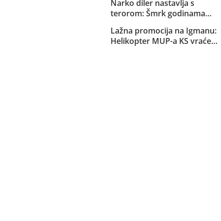
Narko diler nastavlja s
zakopan kod bob staze na
terorom: Šmrk godinama
Trebeviću”
nekažnjeno zlostavlja
Lažna promocija na Igmanu:
Sarajlije i snima svoje
Helikopter MUP-a KS vraćen
brutalne akcije!
u Češku na doradu. Nije
registrovan i još nema
domaću posadu