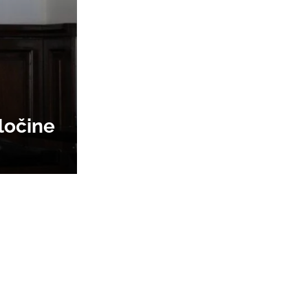
zločine
žbu