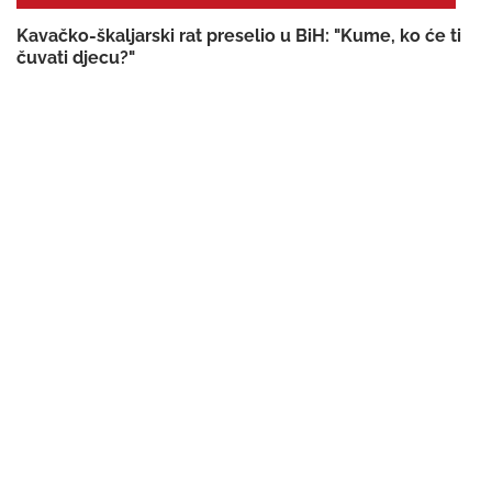
Kavačko-škaljarski rat preselio u BiH: "Kume, ko će ti
čuvati djecu?"