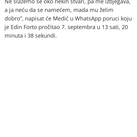
Ne slažemo se oko nekih stvari, pa me izbjegava,
a ja neću da se namećem, mada mu želim
dobro”, napisat će Medić u WhatsApp poruci koju
je Edin Forto pročitao 7. septembra u 13 sati, 20
minuta i 38 sekundi.