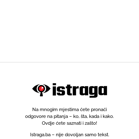
Na mnogim mjestima ćete pronaći
odgovore na pitanja – ko, šta, kada i kako.
Ovdje ćete saznati i zašto!
Istraga.ba – nije dovoljan samo tekst.