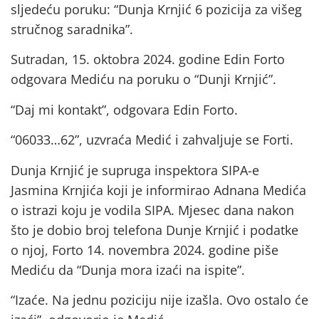
sljedeću poruku: “Dunja Krnjić 6 pozicija za višeg
stručnog saradnika”.
Sutradan, 15. oktobra 2024. godine Edin Forto
odgovara Mediću na poruku o “Dunji Krnjić”.
“Daj mi kontakt”, odgovara Edin Forto.
“06033…62”, uzvraća Medić i zahvaljuje se Forti.
Dunja Krnjić je supruga inspektora SIPA-e
Jasmina Krnjića koji je informirao Adnana Medića
o istrazi koju je vodila SIPA. Mjesec dana nakon
što je dobio broj telefona Dunje Krnjić i podatke
o njoj, Forto 14. novembra 2024. godine piše
Mediću da “Dunja mora izaći na ispite”.
“Izaće. Na jednu poziciju nije izašla. Ovo ostalo će