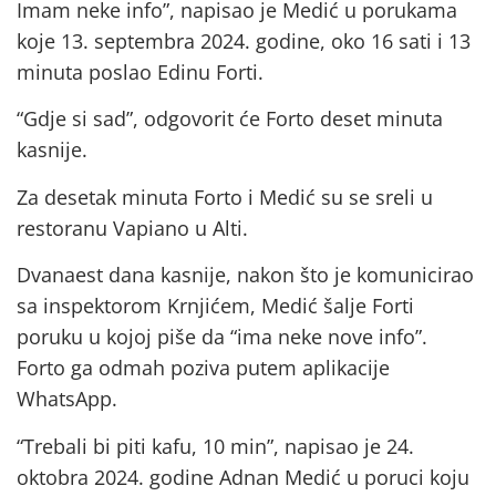
Imam neke info”, napisao je Medić u porukama
koje 13. septembra 2024. godine, oko 16 sati i 13
minuta poslao Edinu Forti.
“Gdje si sad”, odgovorit će Forto deset minuta
kasnije.
Za desetak minuta Forto i Medić su se sreli u
restoranu Vapiano u Alti.
Dvanaest dana kasnije, nakon što je komunicirao
sa inspektorom Krnjićem, Medić šalje Forti
poruku u kojoj piše da “ima neke nove info”.
Forto ga odmah poziva putem aplikacije
WhatsApp.
“Trebali bi piti kafu, 10 min”, napisao je 24.
oktobra 2024. godine Adnan Medić u poruci koju