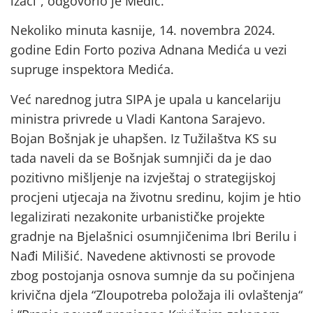
izaći”, odgovorio je Medić.
Nekoliko minuta kasnije, 14. novembra 2024.
godine Edin Forto poziva Adnana Medića u vezi
supruge inspektora Medića.
Već narednog jutra SIPA je upala u kancelariju
ministra privrede u Vladi Kantona Sarajevo.
Bojan Bošnjak je uhapšen. Iz Tužilaštva KS su
tada naveli da se Bošnjak sumnjiči da je dao
pozitivno mišljenje na izvještaj o strategijskoj
procjeni utjecaja na životnu sredinu, kojim je htio
legalizirati nezakonite urbanističke projekte
gradnje na Bjelašnici osumnjičenima Ibri Berilu i
Nađi Milišić. Navedene aktivnosti se provode
zbog postojanja osnova sumnje da su počinjena
krivična djela “Zloupotreba položaja ili ovlaštenja“