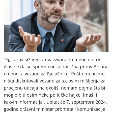
“Ej, kakav si? Već iz dva izvora do mene dolaze
glasine da se sprema neka optužba protiv Bojana
i mene, a vezano za Bjelašnicu. Pošto mi nismo
ništa diskutovali vezano za to, osim mišljenja za
procjenu uticaja na okoliš, nemam pojma šta bi
moglo biti osim neke političke hajke. Imaš li
kakvih informacija”, upitat će 7. septembra 2024.
godine državni ministar prometa i komunikacija