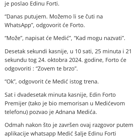
je poslao Edinu Forti.
“Danas putujem. Možemo li se čuti na
WhatsApp”, odgovorit će Forto.
“Može”, napisat će Medić”, “Kad mogu nazvati”.
Desetak sekundi kasnije, u 10 sati, 25 minuta i 21
sekundu tog 24. oktobra 2024. godine, Forto će
odgovoriti : “Zovem te brzo”.
“Ok”, odgovorit će Medić istog trena.
Sat i dvadesetak minuta kasnije, Edin Forto
Premijer (tako je bio memorisan u Medićevom
telefonu) pozvao je Adnana Medića.
Odmah nakon što je završen ovaj razgovor putem
aplikacije whatsapp Medić šalje Edinu Forti