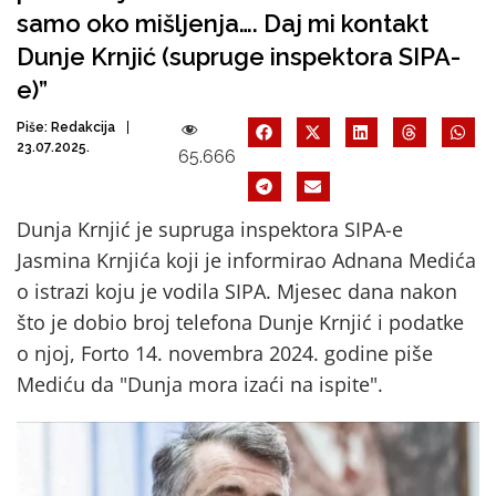
samo oko mišljenja…. Daj mi kontakt
Dunje Krnjić (supruge inspektora SIPA-
e)”
Piše:
Redakcija
23.07.2025.
65.666
Dunja Krnjić je supruga inspektora SIPA-e
Jasmina Krnjića koji je informirao Adnana Medića
o istrazi koju je vodila SIPA. Mjesec dana nakon
što je dobio broj telefona Dunje Krnjić i podatke
o njoj, Forto 14. novembra 2024. godine piše
Mediću da "Dunja mora izaći na ispite".