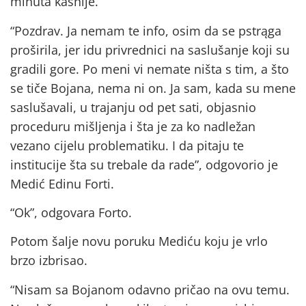
minuta kasnije.
“Pozdrav. Ja nemam te info, osim da se pstrąga
proširila, jer idu privrednici na saslušanje koji su
gradili gore. Po meni vi nemate ništa s tim, a što
se tiče Bojana, nema ni on. Ja sam, kada su mene
saslušavali, u trajanju od pet sati, objasnio
proceduru mišljenja i šta je za ko nadležan
vezano cijelu problematiku. I da pitaju te
institucije šta su trebale da rade”, odgovorio je
Medić Edinu Forti.
“Ok”, odgovara Forto.
Potom šalje novu poruku Mediću koju je vrlo
brzo izbrisao.
“Nisam sa Bojanom odavno pričao na ovu temu.