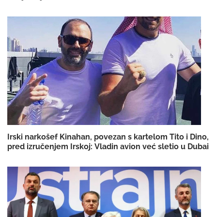
Irski narkošef Kinahan, povezan s kartelom Tito i Dino,
pred izručenjem Irskoj: Vladin avion već sletio u Dubai