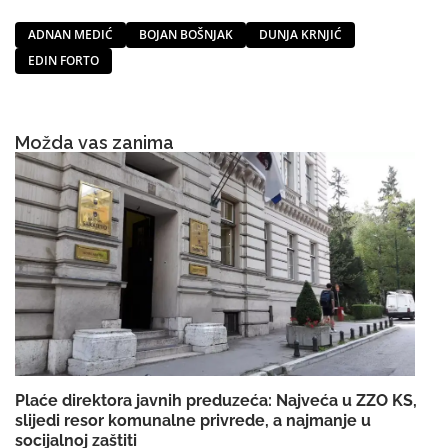
ADNAN MEDIĆ
BOJAN BOŠNJAK
DUNJA KRNJIĆ
EDIN FORTO
Možda vas zanima
Plaće direktora javnih preduzeća: Najveća u ZZO KS,
slijedi resor komunalne privrede, a najmanje u
socijalnoj zaštiti