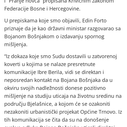
i “Pranje novca“ propisana Krivičnim zakonom
Federacije Bosne i Hercegovine.
U prepiskama koje smo objavili, Edin Forto
priznaje da je kao državni ministar razgovarao sa
Bojanom Bošnjakom o izdavanju spornog
mišljenja.
“Iz dokaza koje smo Sudu dostavili u zatvorenoj
koverti u kojima se nalaze presretnute
komunikacije Ibre Berila, vidi se direktan i
neposredan kontakt na Bojana Bošnjaka da u
okviru svojih nadležnosti donese pozitivno
mišljenje na studiju uticaja na životnu sredinu na
području Bjelašnice, a kojom će se ozakoniti
nezakoniti urbanistički projekat Općine Trnovo. Iz
tih komunikacija se čita da su na donošenje