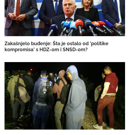
Zakašnjelo buđenje: Šta je ostalo od 'politike
kompromisa' s HDZ-om i SNSD-om?