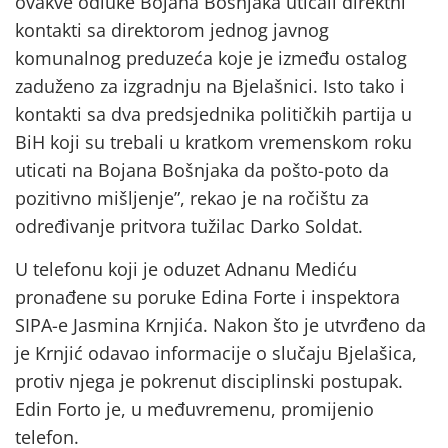
ovakve odluke Bojana Bošnjaka uticali direktni
kontakti sa direktorom jednog javnog
komunalnog preduzeća koje je između ostalog
zaduženo za izgradnju na Bjelašnici. Isto tako i
kontakti sa dva predsjednika političkih partija u
BiH koji su trebali u kratkom vremenskom roku
uticati na Bojana Bošnjaka da pošto-poto da
pozitivno mišljenje”, rekao je na ročištu za
određivanje pritvora tužilac Darko Soldat.
U telefonu koji je oduzet Adnanu Mediću
pronađene su poruke Edina Forte i inspektora
SIPA-e Jasmina Krnjića. Nakon što je utvrđeno da
je Krnjić odavao informacije o slučaju Bjelašica,
protiv njega je pokrenut disciplinski postupak.
Edin Forto je, u međuvremenu, promijenio
telefon.