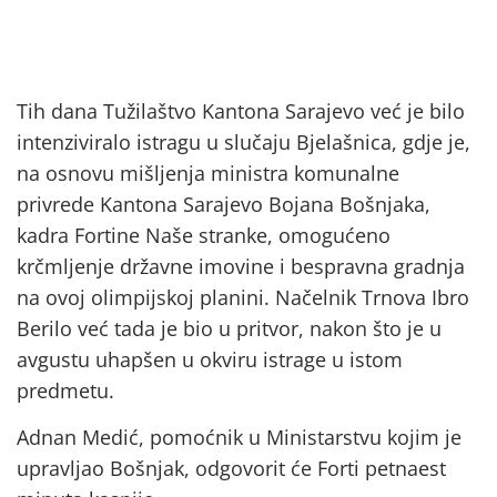
Tih dana Tužilaštvo Kantona Sarajevo već je bilo
intenziviralo istragu u slučaju Bjelašnica, gdje je,
na osnovu mišljenja ministra komunalne
privrede Kantona Sarajevo Bojana Bošnjaka,
kadra Fortine Naše stranke, omogućeno
krčmljenje državne imovine i bespravna gradnja
na ovoj olimpijskoj planini. Načelnik Trnova Ibro
Berilo već tada je bio u pritvor, nakon što je u
avgustu uhapšen u okviru istrage u istom
predmetu.
Adnan Medić, pomoćnik u Ministarstvu kojim je
upravljao Bošnjak, odgovorit će Forti petnaest