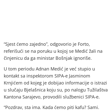
“Sjest ćemo zajedno”, odgovorio je Forto,
referišući se na poruku u kojoj se Medić žali na
činjenicu da ga ministar Bošnjak ignoriše.
U tom periodu Adnan Medić je već stupio u
kontakt sa inspektorom SIPA-e Jasminom
Krnjićem od kojeg je dobijao informacije o istrazi
u slučaju Bjelašnica koju su, po nalogu Tužilaštva
Kantona Sarajevo, provodili službenici SIPA-e.
“Pozdrav, sta ima. Kada ćemo piti kafu? Sami.