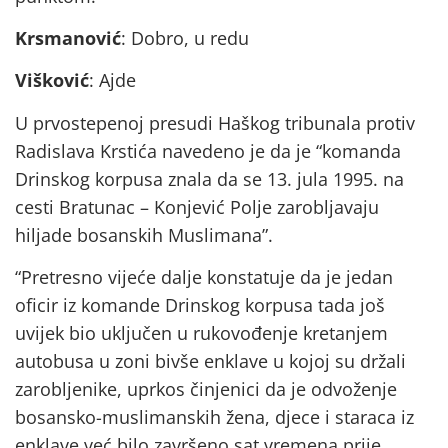
Krsmanović
: Dobro, u redu
Višković
: Ajde
U prvostepenoj presudi Haškog tribunala protiv
Radislava Krstića navedeno je da je “komanda
Drinskog korpusa znala da se 13. jula 1995. na
cesti Bratunac – Konjević Polje zarobljavaju
hiljade bosanskih Muslimana”.
“Pretresno vijeće dalje konstatuje da je jedan
oficir iz komande Drinskog korpusa tada još
uvijek bio uključen u rukovođenje kretanjem
autobusa u zoni bivše enklave u kojoj su držali
zarobljenike, uprkos činjenici da je odvoženje
bosansko-muslimanskih žena, djece i staraca iz
enklave već bilo završeno sat vremena prije