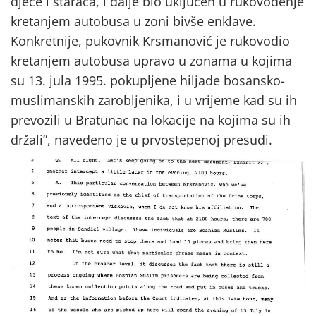
djece i staraca, i dalje bio uključen u rukovođenje
kretanjem autobusa u zoni bivše enklave.
Konkretnije, pukovnik Krsmanović je rukovodio
kretanjem autobusa upravo u zonama u kojima
su 13. jula 1995. pokupljene hiljade bosansko-
muslimanskih zarobljenika, i u vrijeme kad su ih
prevozili u Bratunac na lokacije na kojima su ih
držali”, navedeno je u prvostepenoj presudi.