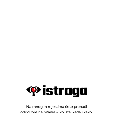
Na mnogim mjestima ćete pronaći
odgovore na pitanja – ko, šta, kada i kako.