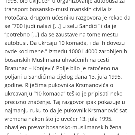
1995. bio uključen u organizovanje autobusa za
transport bosansko-muslimanskih civila iz
Potočara, drugom učesniku razgovora je rekao da
se “700 ljudi nalazi […] u selu Sandići” i da je
“potrebno […] da se zaustave na tome mestu
autobusi. Da ukrcaju 10 komada, i da ih dovezu
ovde kod mene.” Između 1000 i 4000 zarobljenih
bosanskih Muslimana uhvaćenih na cesti
Bratunac – Konjević Polje bilo je zatočeno na
poljani u Sandićima cijelog dana 13. jula 1995.
godine. Riječima pukovnika Krsmanovića o
ukrcavanju “10 komada” teško je pripisati neko
precizno značenje. Taj razgovor ipak pokazuje u
najmanju ruku to da je pukovnik Krsmanović sat
vremena nakon što je uvečer 13. jula 1995.
obavljen prevoz bosansko-muslimanskih žena,