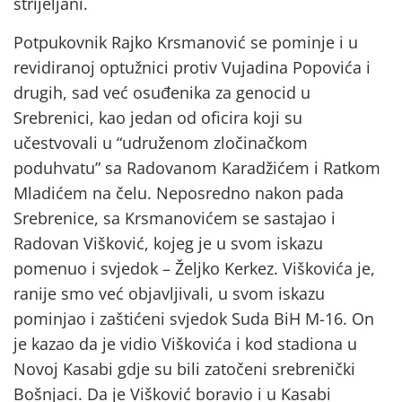
strijeljani.
Potpukovnik Rajko Krsmanović se pominje i u
revidiranoj optužnici protiv Vujadina Popovića i
drugih, sad već osuđenika za genocid u
Srebrenici, kao jedan od oficira koji su
učestvovali u “udruženom zločinačkom
poduhvatu” sa Radovanom Karadžićem i Ratkom
Mladićem na čelu. Neposredno nakon pada
Srebrenice, sa Krsmanovićem se sastajao i
Radovan Višković, kojeg je u svom iskazu
pomenuo i svjedok – Željko Kerkez. Viškovića je,
ranije smo već objavljivali, u svom iskazu
pominjao i zaštićeni svjedok Suda BiH M-16. On
je kazao da je vidio Viškovića i kod stadiona u
Novoj Kasabi gdje su bili zatočeni srebrenički
Bošnjaci. Da je Višković boravio i u Kasabi