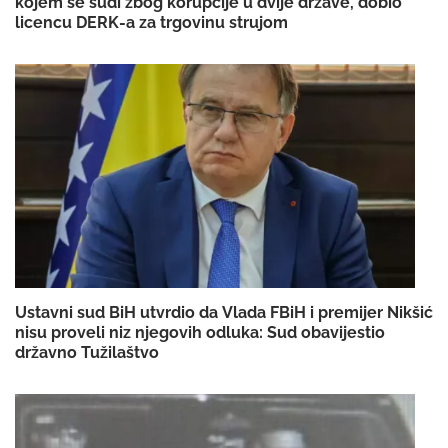
kojem se sudi zbog korupcije u dvije države, dobio
licencu DERK-a za trgovinu strujom
Ustavni sud BiH utvrdio da Vlada FBiH i premijer Nikšić
nisu proveli niz njegovih odluka: Sud obavijestio
državno Tužilaštvo