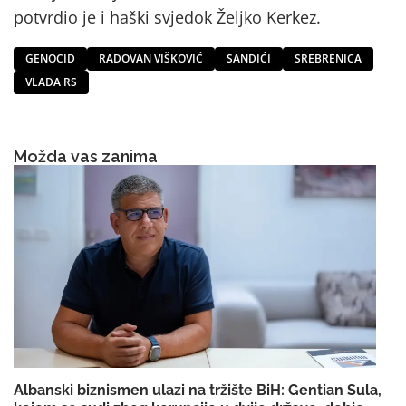
potvrdio je i haški svjedok Željko Kerkez.
GENOCID
RADOVAN VIŠKOVIĆ
SANDIĆI
SREBRENICA
VLADA RS
Možda vas zanima
Albanski biznismen ulazi na tržište BiH: Gentian Sula,