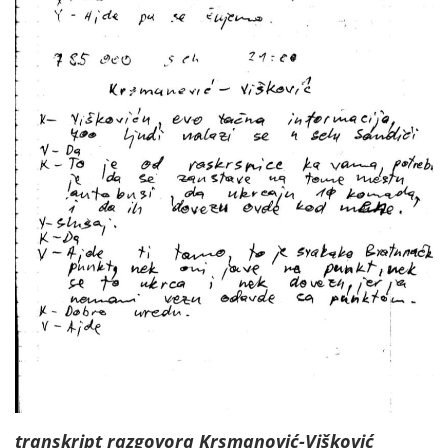
transkript razgovora Krsmanović-Višković