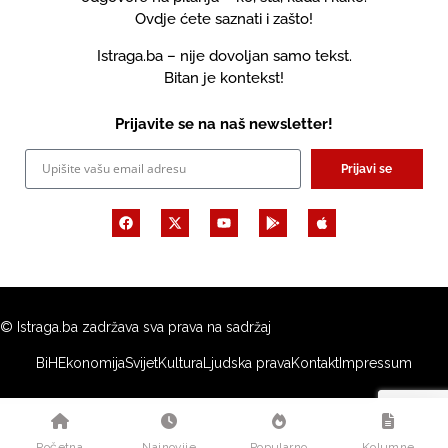
Ovdje ćete saznati i zašto!
Istraga.ba – nije dovoljan samo tekst.
Bitan je kontekst!
Prijavite se na naš newsletter!
Prijavi se
© Istraga.ba zadržava sva prava na sadržaj
BiH
Ekonomija
Svijet
Kultura
Ljudska prava
Kontakt
Impressum
Početna
Najnovije
Popularno
Kolumne