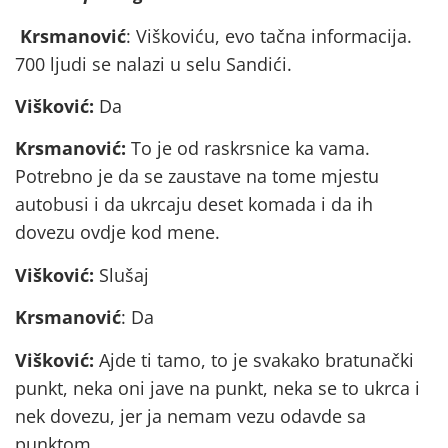
Krsmanović
: Viškoviću, evo tačna informacija.
700 ljudi se nalazi u selu Sandići.
Višković:
Da
Krsmanović:
To je od raskrsnice ka vama.
Potrebno je da se zaustave na tome mjestu
autobusi i da ukrcaju deset komada i da ih
dovezu ovdje kod mene.
Višković:
Slušaj
Krsmanović
: Da
Višković:
Ajde ti tamo, to je svakako bratunački
punkt, neka oni jave na punkt, neka se to ukrca i
nek dovezu, jer ja nemam vezu odavde sa
punktom.