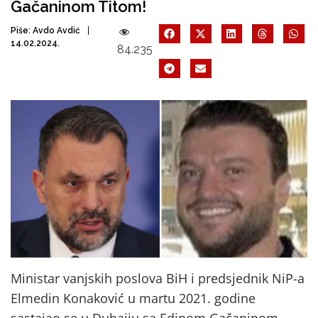
Gačaninom Titom!
Piše:
Avdo Avdić
14.02.2024.
84.235
Ministar vanjskih poslova BiH i predsjednik NiP-a
Elmedin Konaković u martu 2021. godine
sastajao se u Dubaiju sa Edinom Gačaninom