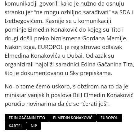
komunikaciji govorili kako je nužno da osnuju
stranku jer “ne mogu ozbiljno sarađivati” sa SDA i
Izetbegovićem. Kasnije se u komunikaciji
pominje Elmedin Konaković do kojeg su Tito i
drugi došli preko biznismena Gordana Memije.
Nakon toga, EUROPOL je registrovao odlazak
Elmedina Konakovića u Dubai. Odlazak su
organizirali najbliži saradnici Edina Gačanina Tita,
što je dokumentovano u Sky prepiskama.
No, o tome ćemo uskoro, s obzirom na to da je
ministar vanjskih poslova BiH Elmedin Konaković
poručio novinarima da će se “ćerati još”.
EDIN GAČANIN TITO
ELMEDIN KONAKOVIĆ
EUROPOL
KARTEL
NIP