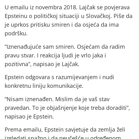
U emailu iz novembra 2018. Lajčak se povjerava
Epsteinu o političkoj situaciji u Slovačkoj. Piše da
je uprkos pritisku smiren i da osjeća da ima
podršku.
“Iznenađujuće sam smiren. Osjećam da radim
pravu stvar. I reakcija ljudi je vrlo jaka i
pozitivna”, napisao je Lajčak.
Epstein odgovara s razumijevanjem i nudi
konkretnu liniju komunikacije.
“Nisam iznenađen. Mislim da je vaš stav
pravedan. To je objašnjenje koje treba doraditi”,
napisao je Epstein.
Prema emailu, Epstein savjetuje da zemlja želi
izgledati snažno i da neučešće u određenom