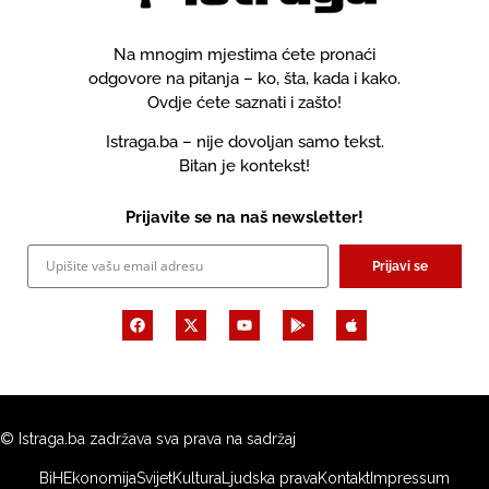
Na mnogim mjestima ćete pronaći
odgovore na pitanja – ko, šta, kada i kako.
Ovdje ćete saznati i zašto!
Istraga.ba – nije dovoljan samo tekst.
Bitan je kontekst!
Prijavite se na naš newsletter!
Prijavi se
© Istraga.ba zadržava sva prava na sadržaj
BiH
Ekonomija
Svijet
Kultura
Ljudska prava
Kontakt
Impressum