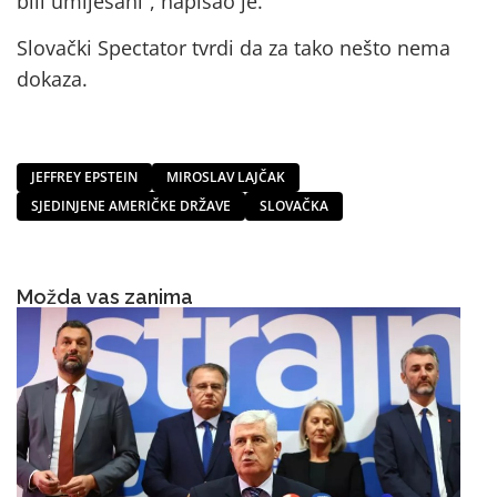
bili umiješani”, napisao je.
Slovački Spectator tvrdi da za tako nešto nema
dokaza.
JEFFREY EPSTEIN
MIROSLAV LAJČAK
SJEDINJENE AMERIČKE DRŽAVE
SLOVAČKA
Možda vas zanima