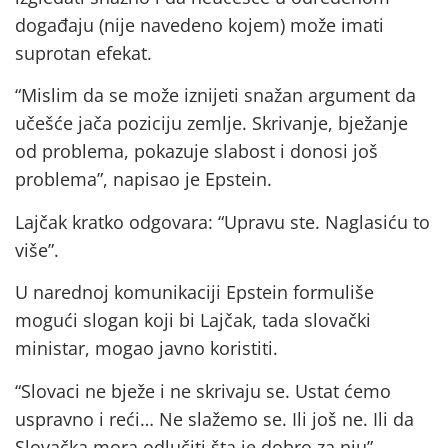
događaju (nije navedeno kojem) može imati
suprotan efekat.
“Mislim da se može iznijeti snažan argument da
učešće jača poziciju zemlje. Skrivanje, bježanje
od problema, pokazuje slabost i donosi još
problema”, napisao je Epstein.
Lajčak kratko odgovara: “Upravu ste. Naglasiću to
više”.
U narednoj komunikaciji Epstein formuliše
mogući slogan koji bi Lajčak, tada slovački
ministar, mogao javno koristiti.
“Slovaci ne bježe i ne skrivaju se. Ustat ćemo
uspravno i reći… Ne slažemo se. Ili još ne. Ili da
Slovačka mora odlučiti šta je dobro za nju”.