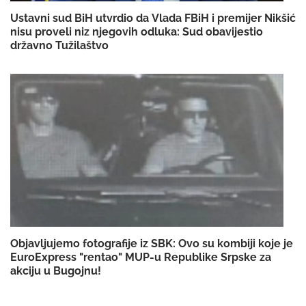
Ustavni sud BiH utvrdio da Vlada FBiH i premijer Nikšić
nisu proveli niz njegovih odluka: Sud obavijestio
državno Tužilaštvo
Objavljujemo fotografije iz SBK: Ovo su kombiji koje je
EuroExpress "rentao" MUP-u Republike Srpske za
akciju u Bugojnu!