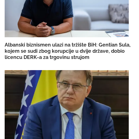
Albanski biznismen ulazi na tržište BiH: Gentian Sula,
kojem se sudi zbog korupcije u dvije države, dobio
licencu DERK-a za trgovinu strujom