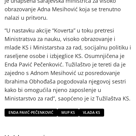
je uhapšena sarajevska ministrica za visoko
obrazovanje Adna Mesihović koja se trenutno
nalazi u pritvoru.
“U nastavku akcije “Koverta” u toku pretresi
Ministratsva za nauku, visoko obrazovanje i
mlade KS i Ministarstva za rad, socijalnu politiku i
raseljene osobe i izbjeglice KS. Osumnjičena je
Enda Pavić Pečenković. Tužilaštvo je tereti da je
zajedno s Adnom Mesihović uz posredovanje
Ibrahima Obhođaša pogodovala njegovoj sestri
kako bi omogućila njeno zaposlenje u
Ministarstvo za rad”, saopćeno je iz Tužilaštva KS.
ENDA PAVIĆ-PEČENKOVIĆ
MUP KS
VLADA KS