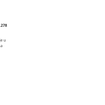
.278
je u
na