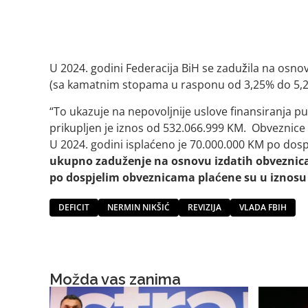
U 2024. godini Federacija BiH se zadužila na os
(sa kamatnim stopama u rasponu od 3,25% do 5,2
“To ukazuje na nepovoljnije uslove finansiranja p
prikupljen je iznos od 532.066.999 KM. Obveznice 
U 2024. godini isplaćeno je 70.000.000 KM po dospi
ukupno zaduženje na osnovu izdatih obveznica 
po dospjelim obveznicama plaćene su u iznosu
DEFICIT
NERMIN NIKŠIĆ
REVIZIJA
VLADA FBIH
Možda vas zanima