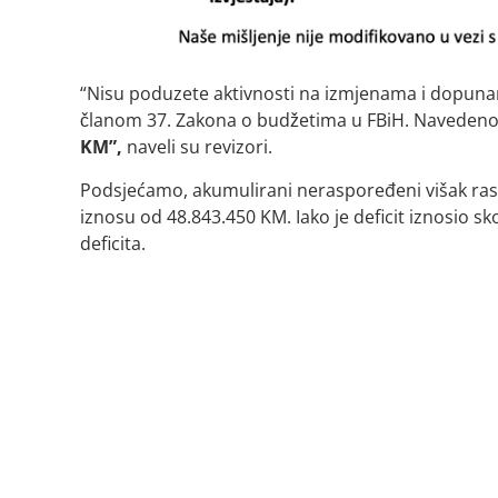
“Nisu poduzete aktivnosti na izmjenama i dopunama
članom 37. Zakona o budžetima u FBiH. Navedeno j
KM”,
naveli su revizori.
Podsjećamo, akumulirani neraspoređeni višak rash
iznosu od 48.843.450 KM. Iako je deficit iznosio sk
deficita.