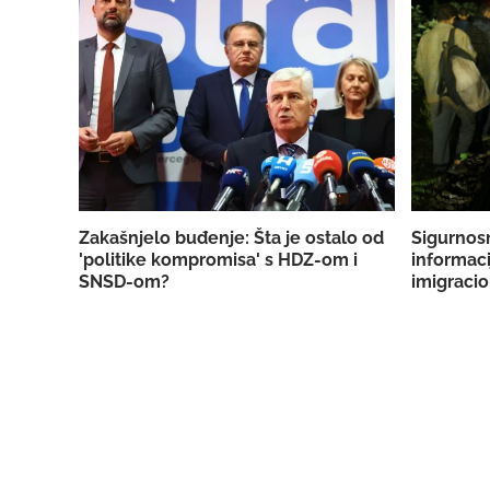
Zakašnjelo buđenje: Šta je ostalo od
Sigurnos
'politike kompromisa' s HDZ-om i
informaci
SNSD-om?
imigracio
mogla ile