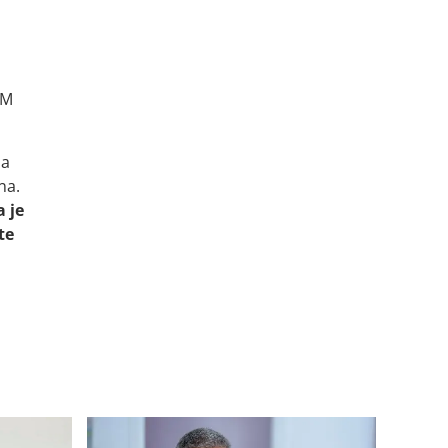
KM
ja
na.
 je
te