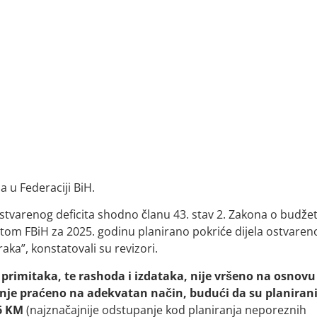
ja u Federaciji BiH.
ostvarenog deficita shodno članu 43. stav 2. Zakona o budže
̌etom FBiH za 2025. godinu planirano pokriće dijela ostvaren
aka”, konstatovali su revizori.
 primitaka, te rashoda i izdataka, nije vršeno na osnovu
enje praćeno na adekvatan način, budući da su planiran
16 KM
(najznačajnije odstupanje kod planiranja neporeznih