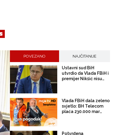
POVEZANO
NAJČITANIJE
Ustavni sud BiH
utvrdio da Vlada FBiH i
premijer Nikšić nisu
proveli niz njegovih
odluka: Sud
obavijestio državno
Tužilaštvo
Vlada FBiH dala zeleno
svjetlo: BH Telecom
plaća 230.000 maraka
za reklame na
koncertima Dine
Merlina
Potvrđena