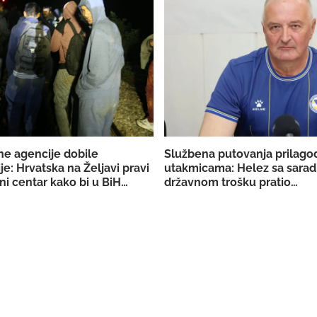
ne agencije dobile
Službena putovanja prilago
je: Hrvatska na Željavi pravi
utakmicama: Helez sa sarad
ni centar kako bi u BiH
državnom trošku pratio
galno prebacivati migrante
reprezentaciju BiH