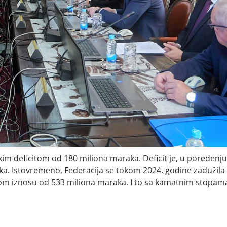
kim deficitom od 180 miliona maraka. Deficit je, u poređenju
ka. Istovremeno, Federacija se tokom 2024. godine zadužila
nom iznosu od 533 miliona maraka. I to sa kamatnim stopam