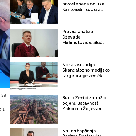
prvostepena odluka:
Kantonalni sud u Zenici
odbio žalbu Vlade FBiH
za uvođenje vanredne
uprave u Novoj
Željezari
Pravna analiza
Dževada
Mahmutovića: Slučaj
sudije Aličića i ono što
nam govori o stanju
pravne države
Neka visi sudija:
Skandalozno medijsko
targetiranje zeničkog
suca nakon odluke o
Novoj željezari
 sa
Sud u Zenici zatražio
ocjenu ustavnosti
a u
Zakona o Željezari:
"Zakon na više mjesta
suspenduje pravno
dejstvo sudskih odluka
i pravnih lijekova"
Nakon hapšenja