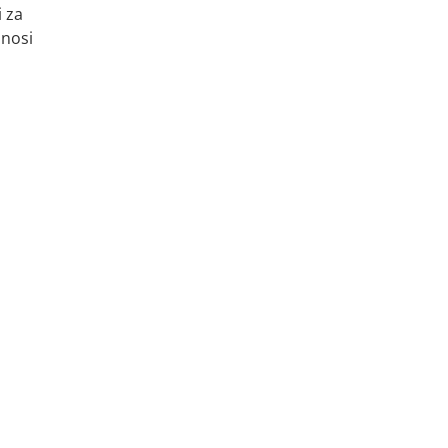
i za
dnosi