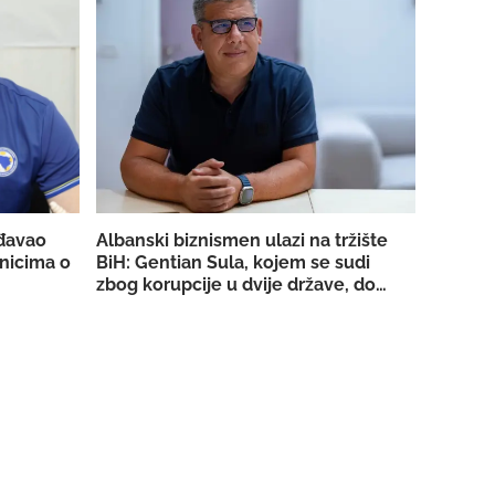
đavao
Albanski biznismen ulazi na tržište
nicima o
BiH: Gentian Sula, kojem se sudi
zbog korupcije u dvije države, dobio
licencu DERK-a za trgovinu strujom