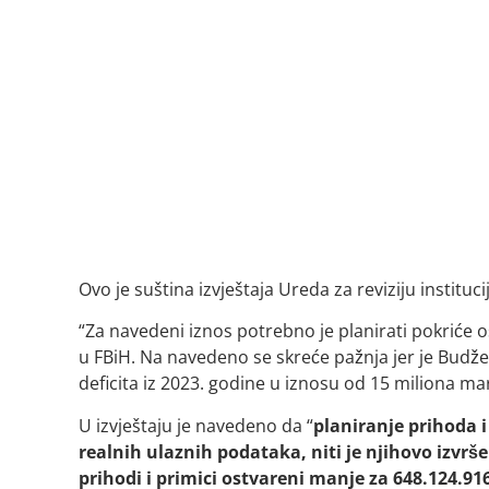
Ovo je suština izvještaja Ureda za reviziju instituci
“Za navedeni iznos potrebno je planirati pokriće 
u FBiH. Na navedeno se skreće pažnja jer je Budz
deficita iz 2023. godine u iznosu od 15 miliona mar
U izvještaju je navedeno da “
planiranje prihoda i
realnih ulaznih podataka, niti je njihovo izvrš
prihodi i primici ostvareni manje za 648.124.9