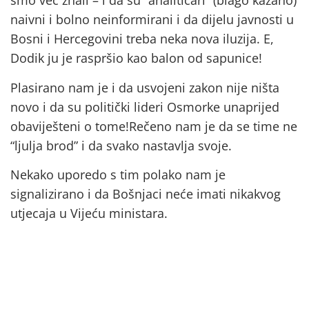
smo već znali – i da su “analitičari” (blago kazano)
naivni i bolno neinformirani i da dijelu javnosti u
Bosni i Hercegovini treba neka nova iluzija. E,
Dodik ju je raspršio kao balon od sapunice!
Plasirano nam je i da usvojeni zakon nije ništa
novo i da su politički lideri Osmorke unaprijed
obaviješteni o tome!Rečeno nam je da se time ne
“ljulja brod” i da svako nastavlja svoje.
Nekako uporedo s tim polako nam je
signalizirano i da Bošnjaci neće imati nikakvog
utjecaja u Vijeću ministara.