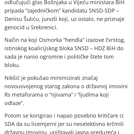
odlučujući glas Bošnjaka u Vijeću ministara BiH
pripada “zajedničkom” kandidatu SNSD-SDP –
Denisu Šuliću, junoši koji, uz ostalo, ne priznaje
genocid u Srebrenici.
Način na koji Osmorka “hendla” izazove čvrstog,
istinskog koalicijskog bloka SNSD – HDZ BiH do
sada je nanio ogromne i političke štete tom
bloku.
Nikšić je pokušao minimizirati značaj
novousvojenog starog zakona o državnoj imovini
Rs metaforama o “njivama” i “ljudima koji
odlaze”.
Potom se korigirao i napao posebno kritičare iz
SDA da su licemjerni jer su neselektivno krčmili
državnu imovinu, uništavali javna preduzeća i