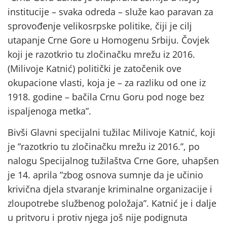
institucije – svaka odreda – služe kao paravan za
sprovođenje velikosrpske politike, čiji je cilj
utapanje Crne Gore u Homogenu Srbiju. Čovjek
koji je razotkrio tu zločinačku mrežu iz 2016.
(Milivoje Katnić) politički je zatočenik ove
okupacione vlasti, koja je – za razliku od one iz
1918. godine – bačila Crnu Goru pod noge bez
ispaljenoga metka”.
Bivši Glavni specijalni tužilac Milivoje Katnić, koji
je ”razotkrio tu zločinačku mrežu iz 2016.”, po
nalogu Specijalnog tužilaštva Crne Gore, uhapšen
je 14. aprila ”zbog osnova sumnje da je učinio
krivična djela stvaranje kriminalne organizacije i
zloupotrebe službenog položaja”. Katnić je i dalje
u pritvoru i protiv njega još nije podignuta