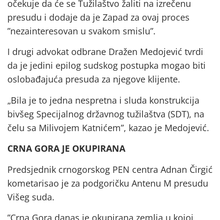
očekuje da će se Tužilaštvo žaliti na izrečenu
presudu i dodaje da je Zapad za ovaj proces
”nezainteresovan u svakom smislu”.
I drugi advokat odbrane Dražen Medojević tvrdi
da je jedini epilog sudskog postupka mogao biti
oslobađajuća presuda za njegove klijente.
„Bila je to jedna nespretna i sluda konstrukcija
bivšeg Specijalnog državnog tužilaštva (SDT), na
čelu sa Milivojem Katnićem”, kazao je Medojević.
CRNA GORA JE OKUPIRANA
Predsjednik crnogorskog PEN centra Adnan Čirgić
kometarisao je za podgoričku Antenu M presudu
Višeg suda.
”Crna Gora danas je okupirana zemlja u kojoj