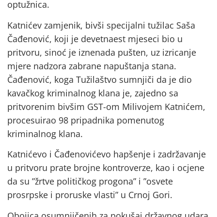
optužnica.
Katnićev zamjenik, bivši specijalni tužilac Saša
Čađenović, koji je devetnaest mjeseci bio u
pritvoru, sinoć je iznenada pušten, uz izricanje
mjere nadzora zabrane napuštanja stana.
Čađenović, koga Tužilaštvo sumnjiči da je dio
kavačkog kriminalnog klana je, zajedno sa
pritvorenim bivšim GST-om Milivojem Katnićem,
procesuirao 98 pripadnika pomenutog
kriminalnog klana.
Katnićevo i Čađenovićevo hapšenje i zadržavanje
u pritvoru prate brojne kontroverze, kao i ocjene
da su ”žrtve političkog progona” i ”osvete
prosrpske i proruske vlasti” u Crnoj Gori.
Obojica osumnjičenih za pokušaj državnog udara