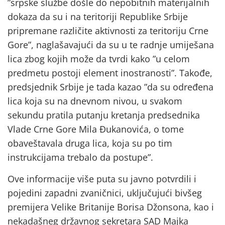
”srpske službe došle do nepobitnih materijalnih
dokaza da su i na teritoriji Republike Srbije
pripremane različite aktivnosti za teritoriju Crne
Gore”, naglašavajući da su u te radnje umiješana
lica zbog kojih može da tvrdi kako ”u celom
predmetu postoji element inostranosti”. Takođe,
predsjednik Srbije je tada kazao ”da su određena
lica koja su na dnevnom nivou, u svakom
sekundu pratila putanju kretanja predsednika
Vlade Crne Gore Mila Đukanovića, o tome
obaveštavala druga lica, koja su po tim
instrukcijama trebalo da postupe”.
Ove informacije više puta su javno potvrdili i
pojedini zapadni zvaničnici, uključujući bivšeg
premijera Velike Britanije Borisa Džonsona, kao i
nekadašneg državnog sekretara SAD Majka