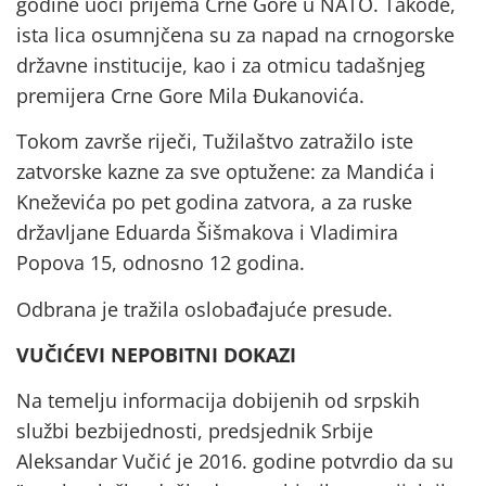
godine uoči prijema Crne Gore u NATO. Takođe,
ista lica osumnjčena su za napad na crnogorske
državne institucije, kao i za otmicu tadašnjeg
premijera Crne Gore Mila Đukanovića.
Tokom završe riječi, Tužilaštvo zatražilo iste
zatvorske kazne za sve optužene: za Mandića i
Kneževića po pet godina zatvora, a za ruske
državljane Eduarda Šišmakova i Vladimira
Popova 15, odnosno 12 godina.
Odbrana je tražila oslobađajuće presude.
VUČIĆEVI NEPOBITNI DOKAZI
Na temelju informacija dobijenih od srpskih
službi bezbijednosti, predsjednik Srbije
Aleksandar Vučić je 2016. godine potvrdio da su