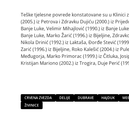
Teške tjelesne povrede konstatovane su u Klinici z
(2005.) iz Petrova i Zdravku Dujiću (2000.) iz Prije
Banje Luke, Velimir Mihajlović (1990.) iz Banje Luke
Banje Luke, Marko Žarić (1996.) iz Bijeljine, Zdravko
Nikola Drinić (1992.) iz Laktaša, Đorđe Stević (199
Zarić (1996.) iz Bijeljine, Roko Kalešić (2004.) iz Pul
Međugorja, Marko Primorac (1999.) iz Čitluka, Josip 
Kristijan Mariono (2002.) iz Trogira, Duje Perić (1996
CRVENA ZVEZDA
DELIJE
DUBRAVE
HAJDUK
ME
ŽIVINICE