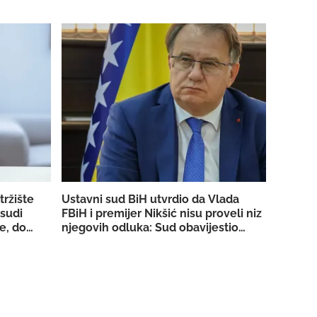
tržište
Ustavni sud BiH utvrdio da Vlada
 sudi
FBiH i premijer Nikšić nisu proveli niz
e, dobio
njegovih odluka: Sud obavijestio
 strujom
državno Tužilaštvo