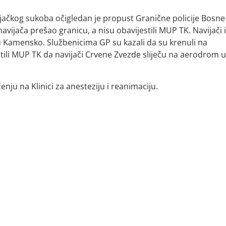
ijačkog sukoba očigledan je propust Granične policije Bosne 
navijača prešao granicu, a nisu obavijestili MUP TK. Navijači 
zu Kamensko. Službenicima GP su kazali da su krenuli na
tili MUP TK da navijači Crvene Zvezde sliječu na aerodrom u
čenju na Klinici za anesteziju i reanimaciju.