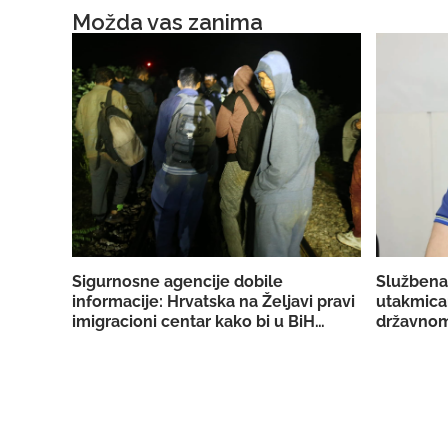
Možda vas zanima
Sigurnosne agencije dobile
Službena
informacije: Hrvatska na Željavi pravi
utakmica
imigracioni centar kako bi u BiH
državnom
mogla ilegalno prebacivati migrante
reprezent