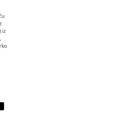
iću
z
 iz
,
arko