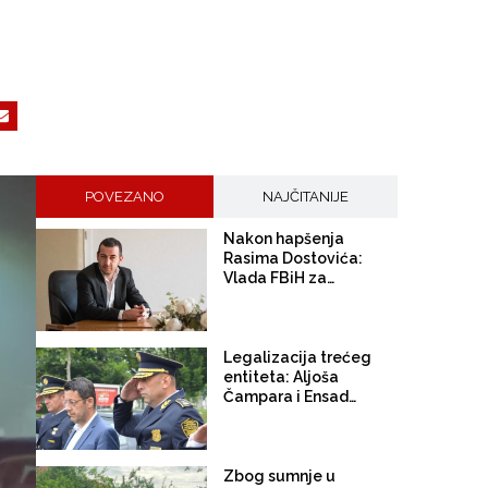
POVEZANO
NAJČITANIJE
Nakon hapšenja
Rasima Dostovića:
Vlada FBiH za
direktora RMU
Banovići ponovo
imenuje kadar PDA,
Enesa Šabanovića; dio
Legalizacija trećeg
predmeta protiv
entiteta: Aljoša
uprave rudnika
Čampara i Ensad
preuzeo POSKOK
Korman potpisali
memorandum za
saradnju sa Europolom
bez četiri HDZ-ova
Zbog sumnje u