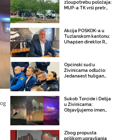
kantona!
zloupotrebu položaja:
MUP-a TK vrši pretrese
prostorija
predsjedavajućeg
Gradskog vijeća
Živinice Najila Jusića
Akcija POSKOK-a u
(SDA)
Tuzlanskom kantonu:
Uhapšen direktor RMU
Banovići Rasim
Dostović
Općinski sud u
Živinicama odlučio:
Jedanaest huligana iz
Hrvatske i tri iz BiH
ostaju u
jednomjesečnom
pritvoru
Sukob Torcide i Delija
kog
u Živinicama:
Objavljujemo imena
glavnih aktera
Zbog propusta
prilikom upravljanja