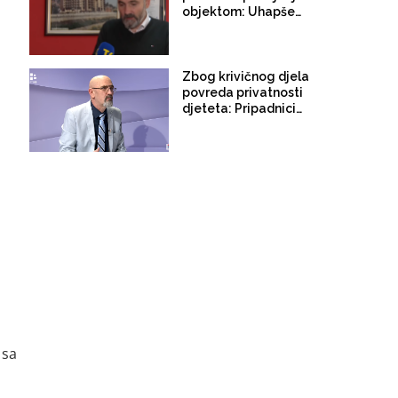
objektom: Uhapšen
Mirsad Bakalović,
direktor Doma
penzionera Tuzla!
Zbog krivičnog djela
povreda privatnosti
djeteta: Pripadnici
MUP-a TK pretresaju
studio i kuću Fatmira
Alispahića
i
 sa