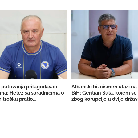
 putovanja prilagođavao
Albanski biznismen ulazi na 
ma: Helez sa saradnicima o
BiH: Gentian Sula, kojem se
 trošku pratio
zbog korupcije u dvije držav
aciju BiH
licencu DERK-a za trgovinu