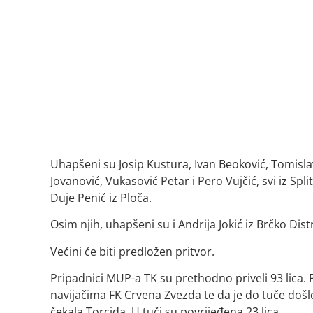
Uhapšeni su Josip Kustura, Ivan Beoković, Tomislav
Jovanović, Vukasović Petar i Pero Vujčić, svi iz Spl
Duje Penić iz Ploča.
Osim njih, uhapšeni su i Andrija Jokić iz Brčko Dist
Većini će biti predložen pritvor.
Pripadnici MUP-a TK su prethodno priveli 93 lica. 
navijačima FK Crvena Zvezda te da je do tuče doš
čekala Torcida. U tuči su povrijeđena 23 lica.