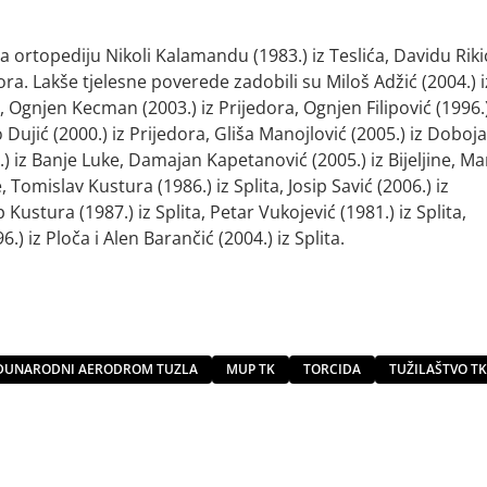
a ortopediju Nikoli Kalamandu (1983.) iz Teslića, Davidu Rik
dora. Lakše tjelesne poverede zadobili su Miloš Adžić (2004.) i
, Ognjen Kecman (2003.) iz Prijedora, Ognjen Filipović (1996.)
 Dujić (2000.) iz Prijedora, Gliša Manojlović (2005.) iz Doboja
9.) iz Banje Luke, Damajan Kapetanović (2005.) iz Bijeljine, M
e, Tomislav Kustura (1986.) iz Splita, Josip Savić (2006.) iz
Kustura (1987.) iz Splita, Petar Vukojević (1981.) iz Splita,
.) iz Ploča i Alen Barančić (2004.) iz Splita.
ĐUNARODNI AERODROM TUZLA
MUP TK
TORCIDA
TUŽILAŠTVO TK