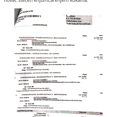
novac stečen krijumčarenjem kokaina.