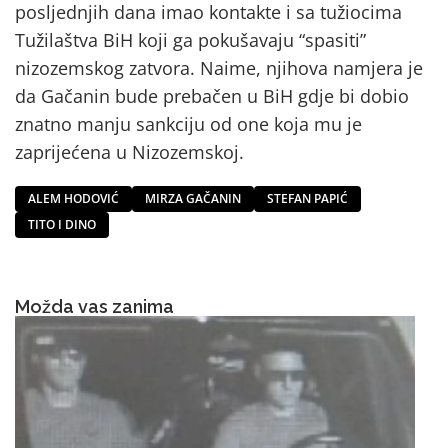
posljednjih dana imao kontakte i sa tužiocima
Tužilaštva BiH koji ga pokušavaju “spasiti”
nizozemskog zatvora. Naime, njihova namjera je
da Gačanin bude prebačen u BiH gdje bi dobio
znatno manju sankciju od one koja mu je
zaprijećena u Nizozemskoj.
ALEM HODOVIĆ
MIRZA GAČANIN
STEFAN PAPIĆ
TITO I DINO
Možda vas zanima