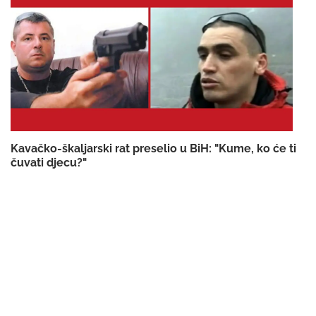
Kavačko-škaljarski rat preselio u BiH: "Kume, ko će ti
čuvati djecu?"