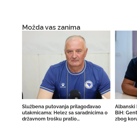
Možda vas zanima
Službena putovanja prilagođavao
Albanski 
utakmicama: Helez sa saradnicima o
BiH: Gent
državnom trošku pratio
zbog koru
reprezentaciju BiH
licencu 