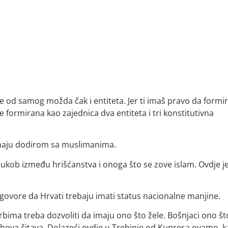
će od samog možda čak i entiteta. Jer ti imaš pravo da formi
e formirana kao zajednica dva entiteta i tri konstitutivna
 imaju dodirom sa muslimanima.
i sukob između hrišćanstva i onoga što se zove islam. Ovdje j
 govore da Hrvati trebaju imati status nacionalne manjine.
rbima treba dozvoliti da imaju ono što žele. Bošnjaci ono št
jihova čitava. Dolazeći ovdje u Trebinje od Kupresa ovamo, 