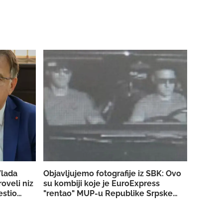
Vlada
Objavljujemo fotografije iz SBK: Ovo
roveli niz
su kombiji koje je EuroExpress
estio
"rentao" MUP-u Republike Srpske za
akciju u Bugojnu!