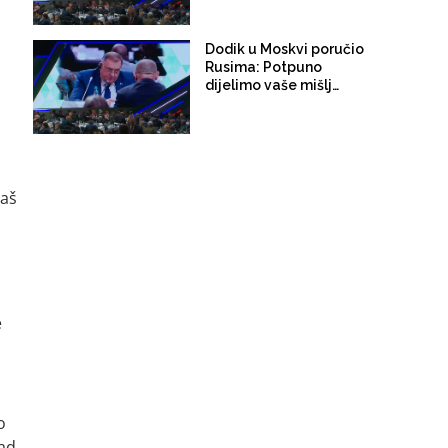
BiH ostaje na snazi!
Dodik u Moskvi poručio
Rusima: Potpuno
dijelimo vaše mišljenje
o militarizaciji
Njemačke i
podmuklosti Velike
Britanije, one moraju
biti zaustavljene
raš
e
o
kad