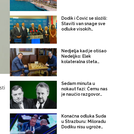
Dodik i Čović se složili:
Staviti van snage sve
odluke visokih
predstavnika
Nedjelja kad je otišao
Nedeljko: Elek
kolateralna šteta
sukoba Vučić-Dodik!
Sedam minuta u
sti
nokaut fazi: Čemu nas
je naučio razgovor
Dodik – Izetbegović
Konačna odluka Suda
u Strazburu: Miloradu
Dodiku nisu ugrožena
prava, presuda Suda