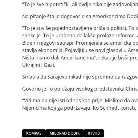
“To je sve hipotetički, ali ovdje niko nije zadovoljan
Na pitanje šta je dogovorio sa Amerikancima Dodik
“To je suviše pojednostavljena priča o politici. T
sankcije. To je urađeno da lakše prolaze reforme, a
Biden i njegovi satrapi. Promijenila se američka po
stavlja ekonomija. Pojavljuju se novi glasovi u Am
Ništa nismo dali Amerikancima”, rekao je bivši pre
Ukrajini i Gazi.
Smatra da Sarajevo nikad nije spremno da razgov
Govorio je i o položaju visokog predstavnika Chris
“Vidimo da nije isti odnos kao prije. Mislimo da ov
Nijemcima koji ga podržavaju. Ko Schmidt koristi. 
KOMPAS
MILORAD DODIK
RTVHB