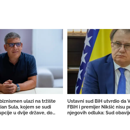
biznismen ulazi na tržište
Ustavni sud BiH utvrdio da 
ian Sula, kojem se sudi
FBiH i premijer Nikšić nisu p
pcije u dvije države, dobio
njegovih odluka: Sud obavij
DERK-a za trgovinu strujom
državno Tužilaštvo