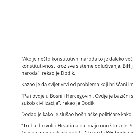
“Ako je nešto konstitutivni naroda to je daleko ve
konstitutivnost kroz sve sisteme odlučivanja. BiH j
naroda”, rekao je Dodik.
Kazao je da svijet vrvi od problema koji hrišćani
“Pa i ovdje u Bosni i Hercegovini. Ovdje je bazičn
sukob civilizacija”. rekao je Dodik.
Dodao je kako je slušao bošnjačke političare kako
“Treba dozvoliti Hrvatima da imaju ono što žele. S
žele ne mogu nikada dobiti. A to je da BiH bude n