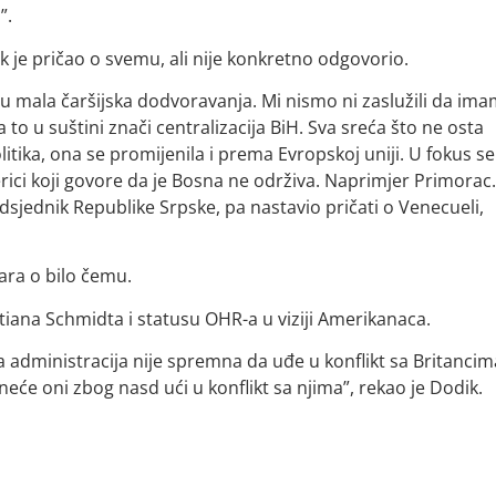
”.
 je pričao o svemu, ali nije konkretno odgovorio.
o su mala čaršijska dodvoravanja. Mi nismo ni zaslužili da im
 to u suštini znači centralizacija BiH. Sva sreća što ne osta
litika, ona se promijenila i prema Evropskoj uniji. U fokus se
erici koji govore da je Bosna ne održiva. Naprimjer Primorac.
dsjednik Republike Srpske, pa nastavio pričati o Venecueli,
ara o bilo čemu.
tiana Schmidta i statusu OHR-a u viziji Amerikanaca.
a administracija nije spremna da uđe u konflikt sa Britancim
neće oni zbog nasd ući u konflikt sa njima”, rekao je Dodik.