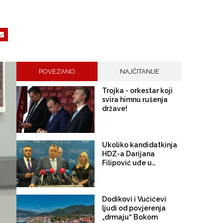
POVEZANO
NAJČITANIJE
Trojka - orkestar koji
svira himnu rušenja
države!
Ukoliko kandidatkinja
HDZ-a Darijana
Filipović uđe u
Predsjedništvo BiH
Dodik sigurno ostaje u
Vijeću ministara
Dodikovi i Vučićevi
ljudi od povjerenja
„drmaju“ Bokom