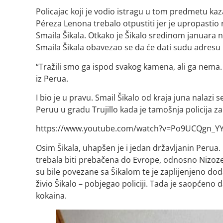
Policajac koji je vodio istragu u tom predmetu ka
Péreza Lenona trebalo otpustiti jer je upropastio r
Smaila Šikala. Otkako je Šikalo sredinom januara n
Smaila Šikala obavezao se da će dati sudu adresu n
“Tražili smo ga ispod svakog kamena, ali ga nema. 
iz Perua.
I bio je u pravu. Smail Šikalo od kraja juna nalazi
Peruu u gradu Trujillo kada je tamošnja policija za
https://www.youtube.com/watch?v=Po9UCQgn_Y
Osim Šikala, uhapšen je i jedan državljanin Perua.
trebala biti prebačena do Evrope, odnosno Nizoze
su bile povezane sa Šikalom te je zaplijenjeno dod
živio Šikalo – pobjegao policiji. Tada je
saopćeno da
kokaina.