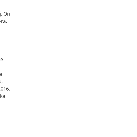
j. On
ra.
je
a
u,
2016.
ika