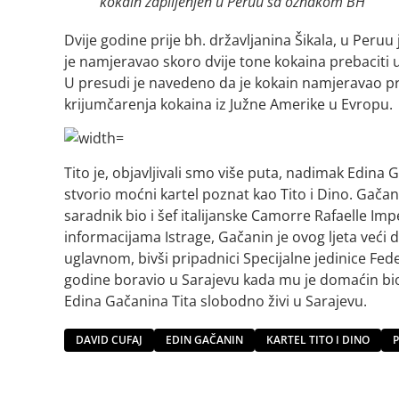
kokain zaplijenjen u Peruu sa oznakom BH
Dvije godine prije bh. državljanina Šikala, u Peru
je namjeravao skoro dvije tone kokaina prebaciti
U presudi je navedeno da je kokain namjeravao pre
krijumčarenja kokaina iz Južne Amerike u Evropu.
Tito je, objavljivali smo više puta, nadimak Edina 
stvorio moćni kartel poznat kao Tito i Dino. Gačan
saradnik bio i šef italijanske Camorre Rafaelle I
informacijama Istrage, Gačanin je ovog ljeta veći d
uglavnom, bivši pripadnici Specijalne jedinice Fede
godine boravio u Sarajevu kada mu je domaćin bi
Edina Gačanina Tita slobodno živi u Sarajevu.
DAVID CUFAJ
EDIN GAČANIN
KARTEL TITO I DINO