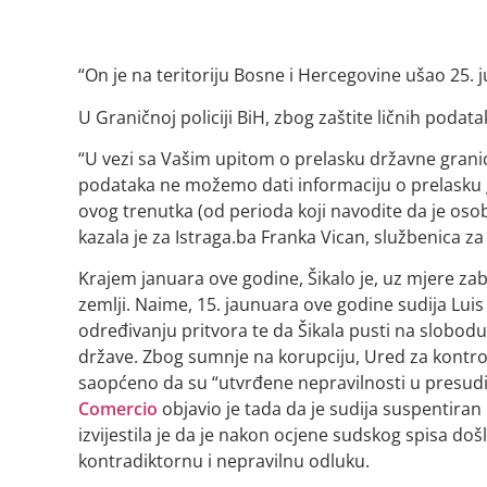
“On je na teritoriju Bosne i Hercegovine ušao 25. ju
U Graničnoj policiji BiH, zbog zaštite ličnih podata
“U vezi sa Vašim upitom o prelasku državne grani
podataka ne možemo dati informaciju o prelasku 
ovog trenutka (od perioda koji navodite da je osob
kazala je za Istraga.ba Franka Vican, službenica z
Krajem januara ove godine, Šikalo je, uz mjere zab
zemlji. Naime, 15. jaunuara ove godine sudija Luis
određivanju pritvora te da Šikala pusti na slobod
države. Zbog sumnje na korupciju,
Ured za kontrol
saopćeno da su “utvrđene nepravilnosti u presudi
Comercio
objavio je tada da je sudija suspentira
izvijestila je da je nakon ocjene sudskog spisa do
kontradiktornu i nepravilnu odluku.