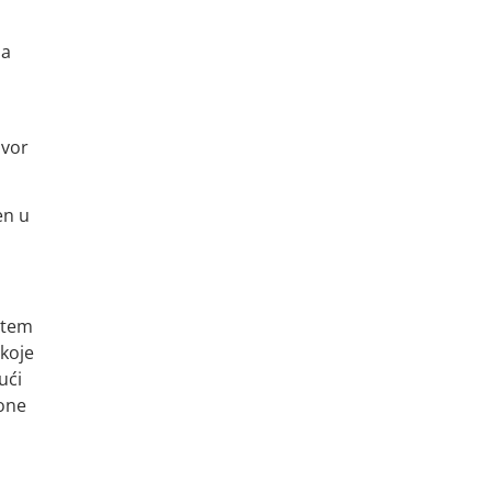
la
zvor
en u
putem
 koje
ući
tone