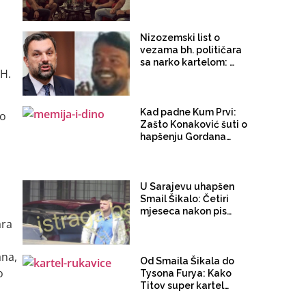
pravosnažno izgubili
pristup tajnim
podacima, Munjić
donio odluku - mogu
Nizozemski list o
nastaviti raditi iste
vezama bh. političara
poslove kao policajci!
sa narko kartelom: Da
iH.
li je Konaković sa
porodicom bio na
vjenčanju Edina
Gačanina Tita u
Kad padne Kum Prvi:
do
Dubaiju?
Zašto Konaković šuti o
hapšenju Gordana
Memije?
U Sarajevu uhapšen
Smail Šikalo: Četiri
mjeseca nakon pisanja
ara
Istrage, SIPA "pronašla"
odbjeglog člana
kartela "Tito i Dino"
ana,
Od Smaila Šikala do
o
Tysona Furya: Kako
Titov super kartel
koristi boks i boksere