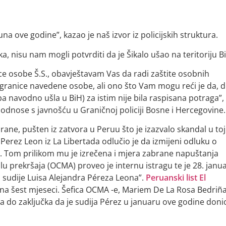
na ove godine”, kazao je naš izvor iz policijskih struktura.
ka, nisu nam mogli potvrditi da je Šikalo ušao na teritoriju B
ce osobe Š.S., obavještavam Vas da radi zaštite osobnih
granice navedene osobe, ali ono što Vam mogu reći je da, 
a navodno ušla u BiH) za istim nije bila raspisana potraga”,
a odnose s javnošću u Graničnoj policiji Bosne i Hercegovine.
rane, pušten iz zatvora u Peruu što je izazvalo skandal u toj
 Perez Leon iz La Libertada odlučio je da izmijeni odluku o
u. Tom prilikom mu je izrečena i mjera zabrane napuštanja
u prekršaja (OCMA) proveo je internu istragu te je 28. janu
 sudije Luisa Alejandra Péreza Leona”.
Peruanski list El
n na šest mjeseci. Šefica OCMA -e, Mariem De La Rosa Bedriñ
šla do zaključka da je sudija Pérez u januaru ove godine doni