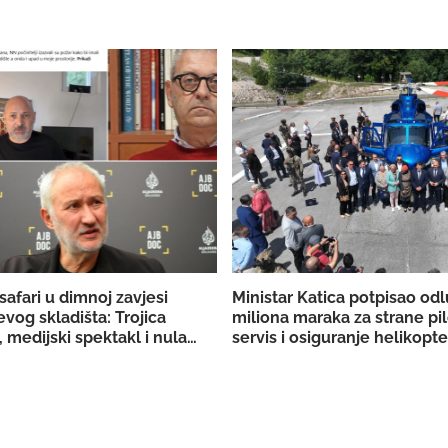
safari u dimnoj zavjesi
Ministar Katica potpisao od
vog skladišta: Trojica
miliona maraka za strane pil
 medijski spektakl i nula
servis i osiguranje helikop
ih dokaza
KS