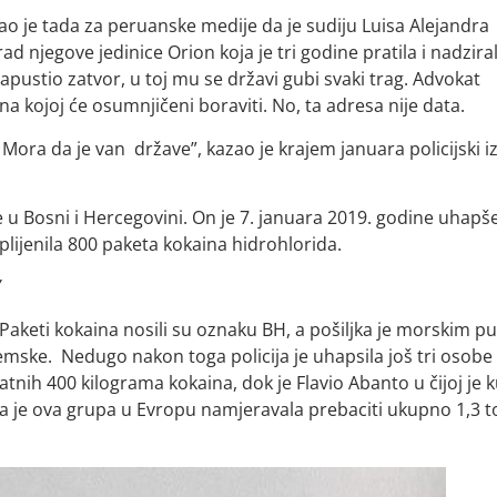
zao je tada za peruanske medije da je sudiju
Luisa Alejandra
ad njegove jedinice Orion koja je tri godine pratila i nadzira
apustio zatvor, u toj mu se državi gubi svaki trag. Advokat
a kojoj će osumnjičeni boraviti. No, ta adresa nije data.
Mora da je van države”, kazao je krajem januara policijski i
 se u Bosni i Hercegovini. On je 7. januara 2019. godine uhapš
plijenila 800 paketa kokaina hidrohlorida.
Y
 Paketi kokaina nosili su oznaku BH, a pošiljka je morskim 
mske. Nedugo nakon toga policija je uhapsila još tri osobe
atnih 400 kilograma kokaina, dok je F
lavio Abanto u čijoj je k
 je ova grupa u Evropu namjeravala prebaciti ukupno 1,3 