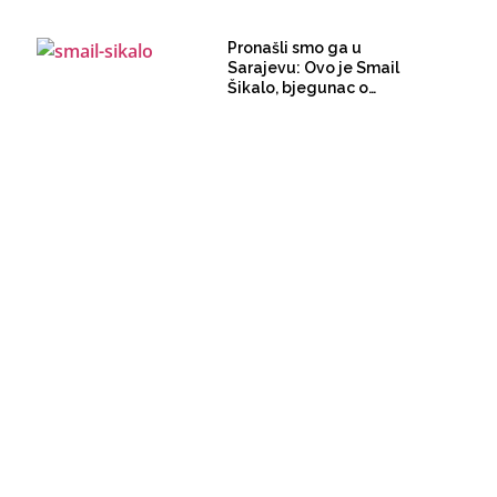
Pronašli smo ga u
Sarajevu: Ovo je Smail
Šikalo, bjegunac od
peruanskog
pravosuđa, optužen za
krijumčarenje 1,3 tone
kokaina