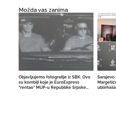
Možda vas zanima
Objavljujemo fotografije iz SBK: Ovo
Sarajevo 
su kombiji koje je EuroExpress
Margetiće
"rentao" MUP-u Republike Srpske za
ublehaša,
akciju u Bugojnu!
konkretn