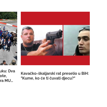
luku: Dva
Kavačko-škaljarski rat preselio u BiH:
ote,
"Kume, ko će ti čuvati djecu?"
tera MUP-a