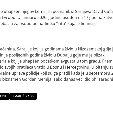
u je uhapšen njegov komšija i poznanik iz Sarajeva David Cufa
 u Evropu. U januaru 2020. godine osuđen na 17 godina zatvo
baciti za osobu po nadimku “Tito” koja je finansijer
Gačanina, Sarajlije koji je godinama živio u Nizozemskoj gdje 
in je posljednih godina živio u Dubaiju gdje mu je blizak
mperiale koji je uhapšen početkom avgusta u tom gradu. Prem
io svojih pratilaca vratio u Bosnu i Hercegovinu. U pitanju s
ralne uprave policije koji su ga pratili kada je u septembru 
o biznsmen Gordan Memija. Tako danas veći dio bh. saradn
PERU
SMAIL ŠIKALO