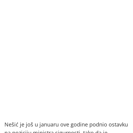
Nešić je još u januaru ove godine podnio ostavku
na poziciju ministra sigurnosti, tako da je