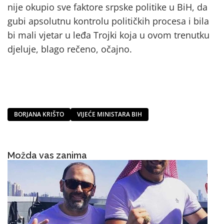
nije okupio sve faktore srpske politike u BiH, da
gubi apsolutnu kontrolu političkih procesa i bila
bi mali vjetar u leđa Trojki koja u ovom trenutku
djeluje, blago rečeno, očajno.
BORJANA KRIŠTO
VIJEĆE MINISTARA BIH
Možda vas zanima