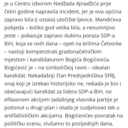
je u Centru izborom Nedžada Ajnadžića prije
četiri godine napravila incident, jer je ova općina
zapravo bila (i ostala) utočište ljevice. Mandićeva
pobjeda – koliko god velika bila, a nesumnjivo
jeste – pokazuje zapravo dubinu poraza SDP-a
BiH, koja se ovih dana – opet na krilima Četvorke
– nastoji kompenzirati gradonačelničkim
mjestom i kandidaturom Bogića Bogićevića.
Bogićević je – na simboličkoj ravni – idealan
kandidat. Nekadašnji član Predsjedništva SFRJ,
onaj koji je izrekao historijsko ne, nekada je bio i
obećavajući kandidat za lidera SDP-a BiH, no
efikasnom akcijom tadašnjeg vlasnika partije je
potisnut u drugi plan i otada je sudjelovao tek u
antifašističkim akcijama. Bogićevićev povratak na
političku scenu, slušamo to posljednjih dana,