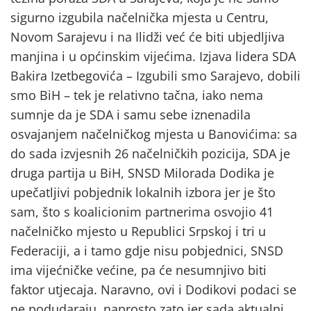
sigurno izgubila načelnička mjesta u Centru,
Novom Sarajevu i na Ilidži već će biti ubjedljiva
manjina i u općinskim vijećima. Izjava lidera SDA
Bakira Izetbegovića – Izgubili smo Sarajevo, dobili
smo BiH – tek je relativno tačna, iako nema
sumnje da je SDA i samu sebe iznenadila
osvajanjem načelničkog mjesta u Banovićima: sa
do sada izvjesnih 26 načelničkih pozicija, SDA je
druga partija u BiH, SNSD Milorada Dodika je
upečatljivi pobjednik lokalnih izbora jer je što
sam, što s koalicionim partnerima osvojio 41
načelničko mjesto u Republici Srpskoj i tri u
Federaciji, a i tamo gdje nisu pobjednici, SNSD
ima vijećničke većine, pa će nesumnjivo biti
faktor utjecaja. Naravno, ovi i Dodikovi podaci se
ne podudaraju, naprosto zato jer sada aktualni