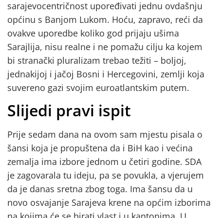
sarajevocentričnost upoređivati jednu ovdašnju
općinu s Banjom Lukom. Hoću, zapravo, reći da
ovakve uporedbe koliko god prijaju ušima
Sarajlija, nisu realne i ne pomažu cilju ka kojem
bi stranački pluralizam trebao težiti – boljoj,
jednakijoj i jačoj Bosni i Hercegovini, zemlji koja
suvereno gazi svojim euroatlantskim putem.
Slijedi pravi ispit
Prije sedam dana na ovom sam mjestu pisala o
šansi koja je propuštena da i BiH kao i većina
zemalja ima izbore jednom u četiri godine. SDA
je zagovarala tu ideju, pa se povukla, a vjerujem
da je danas sretna zbog toga. Ima šansu da u
novo osvajanje Sarajeva krene na općim izborima
na kojima će se birati vlast i u kantonima. U