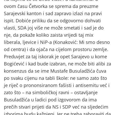
ovom času Četvorka se sprema da preuzme
Sarajevski kanton i sad zapravo izlazi na pravi
ispit. Dobiće priliku da se odgovorno dohvati
vlasti, SDA joj više ne može smetati i sad je do
nje, da pokaže koliko zaista vrijedi taj mix
liberala, ljevice i NiP-a (Konaković: Mi smo desno
od centra) i da ojača na cijelom prostoru zemlje.
Preduvjet za taj iskorak je opet Sarajevo u kome
Bogićević i kad bude izabran, ne može biti alibi za
konsenzus da se ime Mustafe Busuladžića čuva
po svaku cijenu na tabli škole: ne samo zato što
je riječ o prononsiranom fašisti i antisemitu već i
zato što – na simboličkoj ravni – ostavljanje
Busuladžića u ladici pod izgovorom da ima
prečih stvari prijeti da NS i SDP već na sljedećim
izborima budu kažnjeni. Jer ne treba zaboraviti da