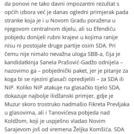
da ponovi ne tako davni impozantni rezultat s
općih izbora već je danas ogledni primjerak pada
stranke koja je i u Novom Gradu poražena u
njegovom centralnom dijelu, ali su Efendiću
pobjedu donijeli rubni krajevi u kojima ranije
nisu ni postojale druge partije osim SDA. Pri
čemu nije nimalo nevažna uloga SBB-a, čija je
kandidatkinja Sanela Prašović-Gadžo odnijela –
nazovimo ga – pobjednički paket, jer je pitanje za
koga bi se njezini glasači opredijelili – za SDA ili
NiP. Koliko NiP atakuje na glasačko tijelo SDA,
dokazuje najbolje ilidžanski primjer, gdje je
Muzur skoro trostruko nadmašio Fikreta Prevljaka
u glasovima, ali i Tanovićeva pobjeda nad
Koldžom, koji je uspješno vladao Novim
Sarajevom još od vremena Željka Komšića. SDA