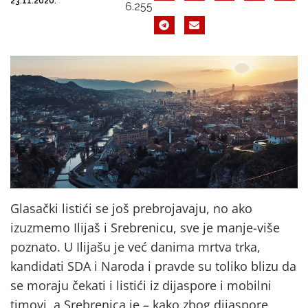
23.11.2020.
6.255
Glasački listići se još prebrojavaju, no ako
izuzmemo Ilijaš i Srebrenicu, sve je manje-više
poznato. U Ilijašu je već danima mrtva trka,
kandidati SDA i Naroda i pravde su toliko blizu da
se moraju čekati i listići iz dijaspore i mobilni
timovi, a Srebrenica je – kako zbog dijaspore,