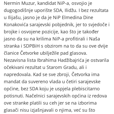
Nermin Muzur, kandidat NiP-a, osvojio je
dugogodišnje uporište SDA, Ilidžu. I bez rezultata
u Ilijašu, jasno je da je NiP Elmedina Dine
Konakovića sarajevski pobjednik, jer to svjedoče i
brojke i osvojene pozicije, kao što je također
jasno da su na krilima NiP-a profitirali i Naša
stranka i SDPBiH s obzirom na to da su ove dvije
članice Četvorke ubilježile pad glasova.
Nezavisna lista Ibrahima Hadžibajrića je ostvarila
očekivani rezultat u Starom Gradu, ali i
napredovala. Kad se sve zbroji, Četvorka ima
mandat da suvereno vlada u četiri sarajevske
općine, bez SDA koju je uspjela plebiscitarno
potisnuti. Načelnici sarajevskih općina iz redova
ove stranke platili su ceh jer se na izborima
glasači nisu izjašnjavali o njima, već su što