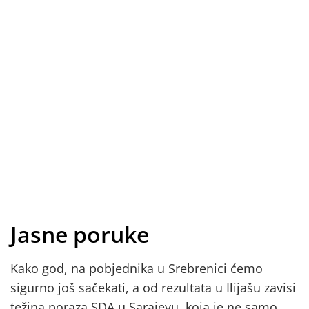
Jasne poruke
Kako god, na pobjednika u Srebrenici ćemo
sigurno još sačekati, a od rezultata u Ilijašu zavisi
težina poraza SDA u Sarajevu, koja je ne samo