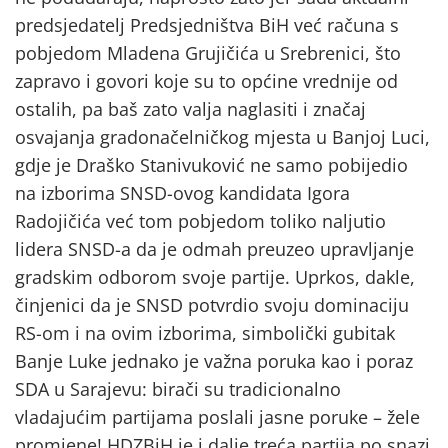
predsjedatelj Predsjedništva BiH već računa s
pobjedom Mladena Grujičića u Srebrenici, što
zapravo i govori koje su to općine vrednije od
ostalih, pa baš zato valja naglasiti i značaj
osvajanja gradonačelničkog mjesta u Banjoj Luci,
gdje je Draško Stanivuković ne samo pobijedio
na izborima SNSD-ovog kandidata Igora
Radojičića već tom pobjedom toliko naljutio
lidera SNSD-a da je odmah preuzeo upravljanje
gradskim odborom svoje partije. Uprkos, dakle,
činjenici da je SNSD potvrdio svoju dominaciju
RS-om i na ovim izborima, simbolički gubitak
Banje Luke jednako je važna poruka kao i poraz
SDA u Sarajevu: birači su tradicionalno
vladajućim partijama poslali jasne poruke – žele
promjene! HDZBiH je i dalje treća partija po snazi