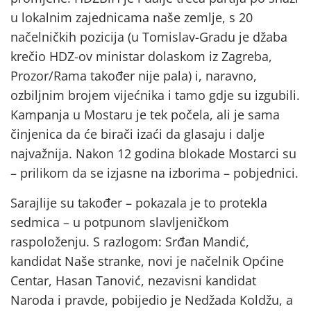
u lokalnim zajednicama naše zemlje, s 20
načelničkih pozicija (u Tomislav-Gradu je džaba
krečio HDZ-ov ministar dolaskom iz Zagreba,
Prozor/Rama također nije pala) i, naravno,
ozbiljnim brojem vijećnika i tamo gdje su izgubili.
Kampanja u Mostaru je tek počela, ali je sama
činjenica da će birači izaći da glasaju i dalje
najvažnija. Nakon 12 godina blokade Mostarci su
– prilikom da se izjasne na izborima – pobjednici.
Sarajlije su također – pokazala je to protekla
sedmica – u potpunom slavljeničkom
raspoloženju. S razlogom: Srđan Mandić,
kandidat Naše stranke, novi je načelnik Općine
Centar, Hasan Tanović, nezavisni kandidat
Naroda i pravde, pobijedio je Nedžada Koldžu, a