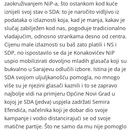
zaokruživanjem NiP-a, što ostankom kod kuće
iznijeli svoj stav o SDA: to je naročito vidljivo iz
podataka o izlaznosti koja, kad je manja, kakav je
slučaj zabilježen kod nas, pogoduje tradicionalno
vladajućim, odnosno strankama desno od centra.
Cijenu male izlaznosti su baš zato platili i NS i
SDP, no ispostavilo se da je Konakovićev NiP
uspio mobilizirati dovoljno mladih glasača koji su
bukvalno u Sarajevu odlučili izbore. Istina je da je
SDA svojom uljuljkanošću pomogla, no mnogo
više su je njezini glasači kaznili i to se zapravo
najbolje vidi na primjeru Općine Novi Grad u
kojoj je SDA (jedva) uspjela zadržati Semira
Efendića, načelnika koji je dobar dio svoje
kampanje i vodio distancirajući se od svoje
matične partije. Što ne samo da mu nije pomoglo