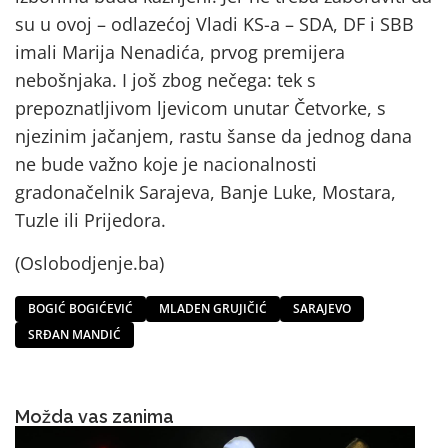
su u ovoj – odlazećoj Vladi KS-a – SDA, DF i SBB
imali Marija Nenadića, prvog premijera
nebošnjaka. I još zbog nečega: tek s
prepoznatljivom ljevicom unutar Četvorke, s
njezinim jačanjem, rastu šanse da jednog dana
ne bude važno koje je nacionalnosti
gradonačelnik Sarajeva, Banje Luke, Mostara,
Tuzle ili Prijedora.
(Oslobodjenje.ba)
BOGIĆ BOGIĆEVIĆ
MLADEN GRUJIČIĆ
SARAJEVO
SRĐAN MANDIĆ
Možda vas zanima