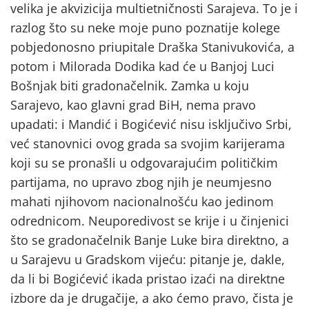
velika je akvizicija multietničnosti Sarajeva. To je i
razlog što su neke moje puno poznatije kolege
pobjedonosno priupitale Draška Stanivukovića, a
potom i Milorada Dodika kad će u Banjoj Luci
Bošnjak biti gradonačelnik. Zamka u koju
Sarajevo, kao glavni grad BiH, nema pravo
upadati: i Mandić i Bogićević nisu isključivo Srbi,
već stanovnici ovog grada sa svojim karijerama
koji su se pronašli u odgovarajućim političkim
partijama, no upravo zbog njih je neumjesno
mahati njihovom nacionalnošću kao jedinom
odrednicom. Neuporedivost se krije i u činjenici
što se gradonačelnik Banje Luke bira direktno, a
u Sarajevu u Gradskom vijeću: pitanje je, dakle,
da li bi Bogićević ikada pristao izaći na direktne
izbore da je drugačije, a ako ćemo pravo, čista je