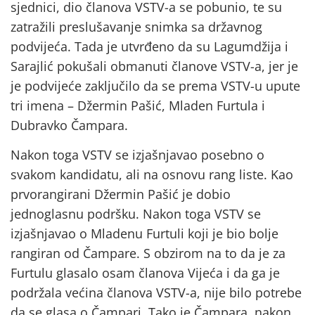
sjednici, dio članova VSTV-a se pobunio, te su
zatražili preslušavanje snimka sa državnog
podvijeća. Tada je utvrđeno da su Lagumdžija i
Sarajlić pokušali obmanuti članove VSTV-a, jer je
je podvijeće zaključilo da se prema VSTV-u upute
tri imena – Džermin Pašić, Mladen Furtula i
Dubravko Čampara.
Nakon toga VSTV se izjašnjavao posebno o
svakom kandidatu, ali na osnovu rang liste. Kao
prvorangirani Džermin Pašić je dobio
jednoglasnu podršku. Nakon toga VSTV se
izjašnjavao o Mladenu Furtuli koji je bio bolje
rangiran od Čampare. S obzirom na to da je za
Furtulu glasalo osam članova Vijeća i da ga je
podržala većina članova VSTV-a, nije bilo potrebe
da se glasa o Čampari. Tako je Čampara, nakon