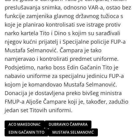
preslušavanja snimka, odnosno VAR-a, ostao bez
funkcije zamjenika glavnog državnog tužioca s
koje je planirao kontrolisati sve istrage protiv
narko kartela Tito i Dino s kojim su sarađivali
njegov kućni prijatelj i Specijalne policije FUP-a
Mustafa Selmanović. Čampara je tako
namjeravao i kontrolirati predmet uniforme.
Podsjetimo, narko boss Edin Gačanin Tito je
nabavio uniforme za specijalnu jedinicu FUP-a
kojom je komandovao Mustafa Selmanović.
Donacija je dostavljena preko bivšeg ministra
FMUP-a Aljoše Čampare koji je, također, zadužio
jedan set Titovih uniformi.
ACO MAKEDONAC
DUBRAVKO ČAMPARA
EDIN GAČANIN TITO
MUSTAFA SELMANOVIĆ