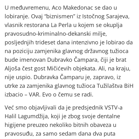
U međuvremenu, Aco Makedonac se dao u
lobiranje. Ovaj “biznismen” iz Istočnog Sarajeva,
vlasnik restorana La Perla u kojem se okuplja
pravosudno-kriminalno-dekanski milje,
posljednjih trideset dana intenzivno je lobirao da
na poziciju zamjenika glavnog državnog tužioca
bude imenovan Dubravko Čampara, čiji je brat
Aljoša čest gost Mičićevih objekata. Ali, na kraju,
nije uspio. Dubravka Čamparu je, zapravo, iz
utrke za zamjenika glavnog tužioca Tužilaštva BiH
izbacio – VAR. Evo o čemu se radi.
Već smo objavljivali da je predsjednik VSTV-a
Halil Lagumdžija, koji je zbog svoje dentalne
higijene preuzeo nekoliko bitnih obaveza u
pravosuđu, za samo sedam dana dva puta