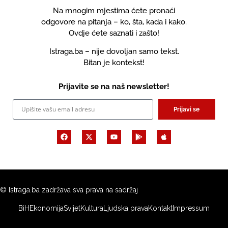
Na mnogim mjestima ćete pronaći
odgovore na pitanja – ko, šta, kada i kako.
Ovdje ćete saznati i zašto!
Istraga.ba – nije dovoljan samo tekst.
Bitan je kontekst!
Prijavite se na naš newsletter!
Prijavi se
© Istraga.ba zadržava sva prava na sadržaj
BiH
Ekonomija
Svijet
Kultura
Ljudska prava
Kontakt
Impressum