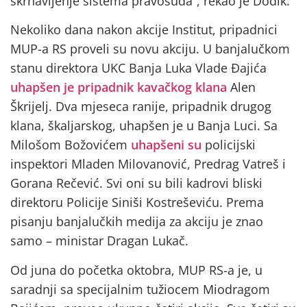
skrnavljenje sistema pravosuđa”, rekao je Dodik.
Nekoliko dana nakon akcije Institut, pripadnici
MUP-a RS proveli su novu akciju. U banjalučkom
stanu direktora UKC Banja Luka Vlade Đajića
uhapšen je pripadnik kavačkog klana
Alen
Škrijelj. Dva mjeseca ranije, pripadnik drugog
klana, škaljarskog, uhapšen je u Banja Luci. Sa
Milošom Božovićem
uhapšeni su
policijski
inspektori Mladen Milovanović, Predrag Vatreš i
Gorana Rečević. Svi oni su bili kadrovi bliski
direktoru Policije Siniši Kostreševiću. Prema
pisanju banjalučkih medija za akciju je znao
samo – ministar Dragan Lukač.
Od juna do početka oktobra, MUP RS-a je, u
saradnji sa specijalnim tužiocem Miodragom