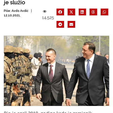
je služio
Piše:
Avdo Avdić
12.10.2021.
14.525