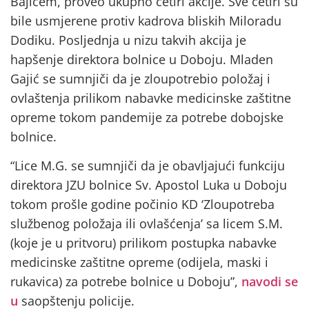
Bajićem, proveo ukupno četiri akcije. Sve četiri su
bile usmjerene protiv kadrova bliskih Miloradu
Dodiku. Posljednja u nizu takvih akcija je
hapšenje direktora bolnice u Doboju. Mladen
Gajić se sumnjiči da je zloupotrebio položaj i
ovlaštenja prilikom nabavke medicinske zaštitne
opreme tokom pandemije za potrebe dobojske
bolnice.
“Lice M.G. se sumnjiči da je obavljajući funkciju
direktora JZU bolnice Sv. Apostol Luka u Doboju
tokom prošle godine počinio KD ‘Zloupotreba
službenog položaja ili ovlašćenja’ sa licem S.M.
(koje je u pritvoru) prilikom postupka nabavke
medicinske zaštitne opreme (odijela, maski i
rukavica) za potrebe bolnice u Doboju”,
navodi se
u
saopštenju policije.