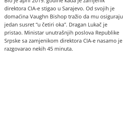
Bio je april 2019. godine kada je zamjenik
direktora CIA-e stigao u Sarajevo. Od svojih je
domaćina Vaughn Bishop tražio da mu osiguraju
jedan susret “u četiri oka”. Dragan Lukač je
pristao. Ministar unutrašnjih poslova Republike
Srpske sa zamjenikom direktora CIA-e nasamo je
razgovarao nekih 45 minuta.