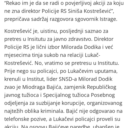
“Rekao im je da se radi o povjerljivoj akciji za koju
ne zna direktor Policije RS Siniša Kostrešević”,
prepričava sadržaj razgovora sgovornik Istrage.
Kostrešević je, uistinu, posljednji saznao za
pretres u Insitutu za javno zdravstvo. Direktor
Policije RS je lični izbor Milorada Dodika i već
mjesecima tinja sukob na relaciji Lukač-
Kostrešević. No, vratimo se pretresu u Institutu.
Prije nego su policajci, po Lukačevim uputama,
krenuli u Institut, lider SNSD-a Milorad Dodik
zvao je Miodraga Bajića, zamjenik Republičkog
javnog tužioca i Specijalnog tužioca Posebnog
odjeljenja za suzbijanje korupcije, organizovanog
najtežih oblika kriminala. Bajić nije odgovarao na
telefonske pozive, a Lukačevi policajci proveli su
akciju. Na osnovu Bajićeve naredbe, uhapšen je