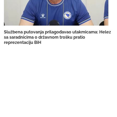
Službena putovanja prilagođavao utakmicama: Helez
sa saradnicima o državnom trošku pratio
reprezentaciju BiH