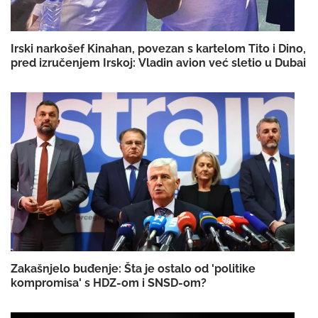
Irski narkošef Kinahan, povezan s kartelom Tito i Dino,
pred izručenjem Irskoj: Vladin avion već sletio u Dubai
Zakašnjelo buđenje: Šta je ostalo od 'politike
kompromisa' s HDZ-om i SNSD-om?