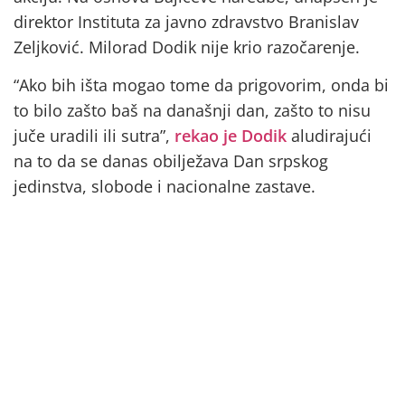
direktor Instituta za javno zdravstvo Branislav
Zeljković. Milorad Dodik nije krio razočarenje.
“Ako bih išta mogao tome da prigovorim, onda bi
to bilo zašto baš na današnji dan, zašto to nisu
juče uradili ili sutra”,
rekao je Dodik
aludirajući
na to da se danas obilježava Dan srpskog
jedinstva, slobode i nacionalne zastave.