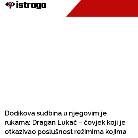
Dodikova sudbina u njegovim je
rukama: Dragan Lukač – čovjek koji je
otkazivao poslušnost režimima kojima