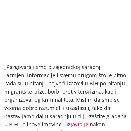
„Razgovarali smo o zajedničkoj saradnji i
razmjeni informacije i svemu drugom što je bitno
kada su u pitanju najveći izazovi u BiH po pitanju
migrantske krize, borbi protiv terorizma, kao i
organizovanog kriminaliteta. Mislim da smo se
veoma dobro razumjeli i usaglasili, tako da
nastavljamo dalju saradnju u cilju zaštite građana
u BiH i njihove imovine“,
izjavio je
nakon