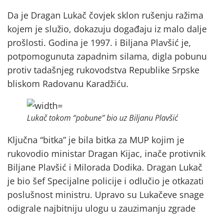
Da je Dragan Lukač čovjek sklon rušenju ražima
kojem je služio, dokazuju događaju iz malo dalje
prošlosti. Godina je 1997. i Biljana Plavšić je,
potpomogunuta zapadnim silama, digla pobunu
protiv tadašnjeg rukovodstva Republike Srpske
bliskom Radovanu Karadžiću.
Lukač tokom “pobune” bio uz Biljanu Plavšić
Ključna “bitka” je bila bitka za MUP kojim je
rukovodio ministar Dragan Kijac, inače protivnik
Biljane Plavšić i Milorada Dodika. Dragan Lukač
je bio šef Specijalne policije i odlučio je otkazati
poslušnost ministru. Upravo su Lukačeve snage
odigrale najbitniju ulogu u zauzimanju zgrade