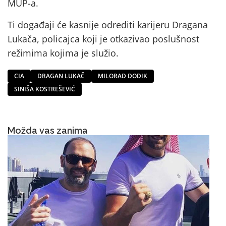
MUP-a.
Ti događaji će kasnije odrediti karijeru Dragana
Lukača, policajca koji je otkazivao poslušnost
režimima kojima je služio.
CIA
DRAGAN LUKAČ
MILORAD DODIK
SINIŠA KOSTREŠEVIĆ
Možda vas zanima