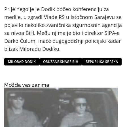
Prije nego je je Dodik počeo konferenciju za
medije, u zgradi Vlade RS u Istočnom Sarajevu se
pojavilo nekoliko zvaničnika sigurnosnih agencija
sa nivoa BiH. Među njima je bio i direktor SIPA-e
Darko Ćulum, inače dugogodišnji policijski kadar
blizak Miloradu Dodiku.
MILORAD DODIK
ORUŽANE SNAGE BIH
REPUBLIKA SRPSKA
Možda vas zanima