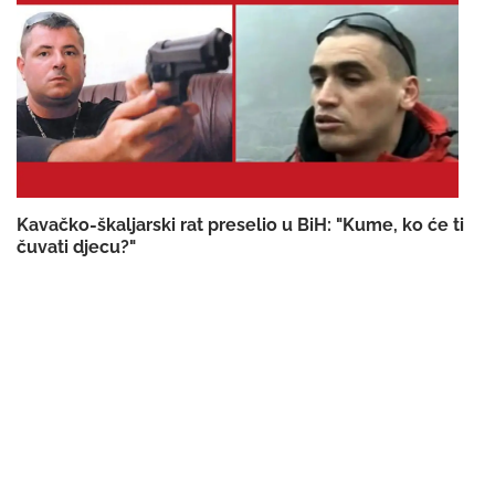
Kavačko-škaljarski rat preselio u BiH: "Kume, ko će ti
čuvati djecu?"