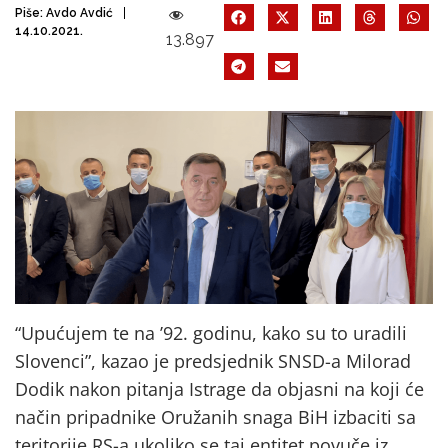
Piše:
Avdo Avdić
14.10.2021.
13.897
“Upućujem te na ’92. godinu, kako su to uradili
Slovenci”, kazao je predsjednik SNSD-a Milorad
Dodik nakon pitanja Istrage da objasni na koji će
način pripadnike Oružanih snaga BiH izbaciti sa
teritorije RS-a ukoliko se taj entitet povuče iz