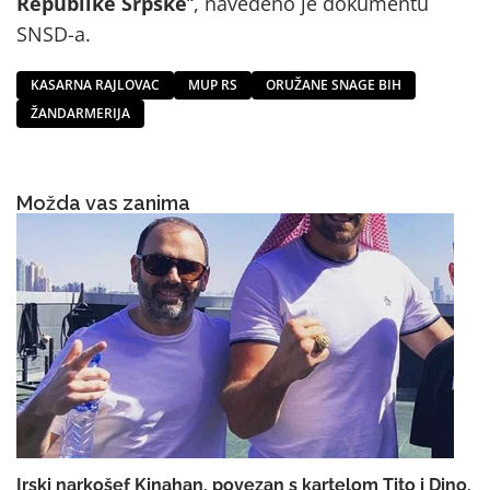
Republike Srpske
“, navedeno je dokumentu
SNSD-a.
KASARNA RAJLOVAC
MUP RS
ORUŽANE SNAGE BIH
ŽANDARMERIJA
Možda vas zanima
Irski narkošef Kinahan, povezan s kartelom Tito i Dino,