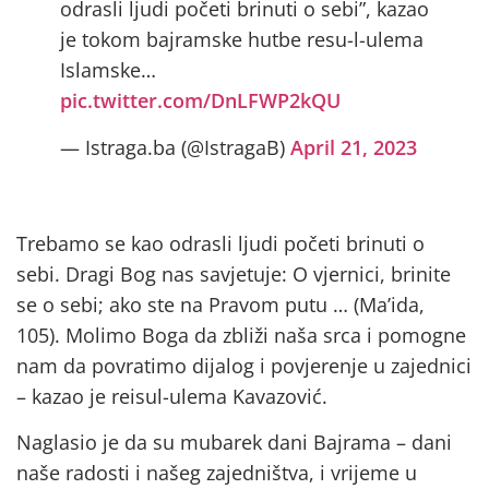
odrasli ljudi početi brinuti o sebi”, kazao
je tokom bajramske hutbe resu-l-ulema
Islamske…
pic.twitter.com/DnLFWP2kQU
— Istraga.ba (@IstragaB)
April 21, 2023
Trebamo se kao odrasli ljudi početi brinuti o
sebi. Dragi Bog nas savjetuje: O vjernici, brinite
se o sebi; ako ste na Pravom putu … (Ma’ida,
105). Molimo Boga da zbliži naša srca i pomogne
nam da povratimo dijalog i povjerenje u zajednici
– kazao je reisul-ulema Kavazović.
Naglasio je da su mubarek dani Bajrama – dani
naše radosti i našeg zajedništva, i vrijeme u