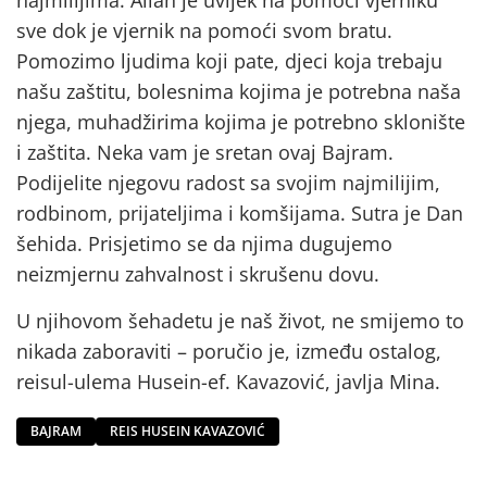
najmilijima. Allah je uvijek na pomoći vjerniku
sve dok je vjernik na pomoći svom bratu.
Pomozimo ljudima koji pate, djeci koja trebaju
našu zaštitu, bolesnima kojima je potrebna naša
njega, muhadžirima kojima je potrebno sklonište
i zaštita. Neka vam je sretan ovaj Bajram.
Podijelite njegovu radost sa svojim najmilijim,
rodbinom, prijateljima i komšijama. Sutra je Dan
šehida. Prisjetimo se da njima dugujemo
neizmjernu zahvalnost i skrušenu dovu.
U njihovom šehadetu je naš život, ne smijemo to
nikada zaboraviti – poručio je, između ostalog,
reisul-ulema Husein-ef. Kavazović, javlja Mina.
BAJRAM
REIS HUSEIN KAVAZOVIĆ