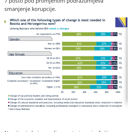
7 posto pod promjenom podrazumijeva
smanjenje korupcije.