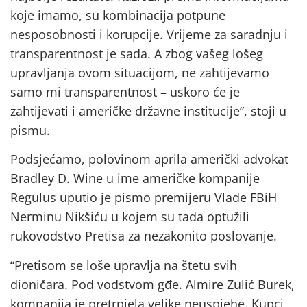
koje imamo, su kombinacija potpune
nesposobnosti i korupcije. Vrijeme za saradnju i
transparentnost je sada. A zbog vašeg lošeg
upravljanja ovom situacijom, ne zahtijevamo
samo mi transparentnost – uskoro će je
zahtijevati i američke državne institucije”, stoji u
pismu.
Podsjećamo, polovinom aprila američki advokat
Bradley D. Wine u ime američke kompanije
Regulus uputio je pismo premijeru Vlade FBiH
Nerminu Nikšiću u kojem su tada optužili
rukovodstvo Pretisa za nezakonito poslovanje.
“Pretisom se loše upravlja na štetu svih
dioničara. Pod vodstvom gđe. Almire Zulić Burek,
kompanija je pretrpjela velike neuspjehe. Kupci