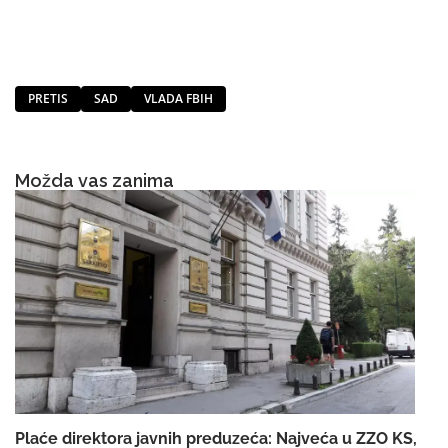
PRETIS
SAD
VLADA FBIH
Možda vas zanima
Plaće direktora javnih preduzeća: Najveća u ZZO KS,