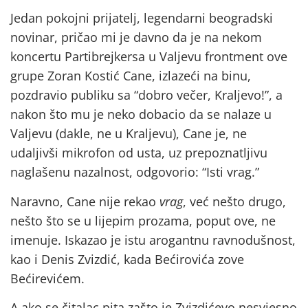
Jedan pokojni prijatelj, legendarni beogradski
novinar, pričao mi je davno da je na nekom
koncertu Partibrejkersa u Valjevu frontment ove
grupe Zoran Kostić Cane, izlazeći na binu,
pozdravio publiku sa “dobro večer, Kraljevo!”, a
nakon što mu je neko dobacio da se nalaze u
Valjevu (dakle, ne u Kraljevu), Cane je, ne
udaljivši mikrofon od usta, uz prepoznatljivu
naglašenu nazalnost, odgovorio: “Isti vrag.”
Naravno, Cane nije rekao
vrag
, već nešto drugo,
nešto što se u lijepim prozama, poput ove, ne
imenuje. Iskazao je istu arogantnu ravnodušnost,
kao i Denis Zvizdić, kada Bećirovića zove
Bećirevićem.
A ako se čitalac pita zašto je Zvizdićevo nesvjesno