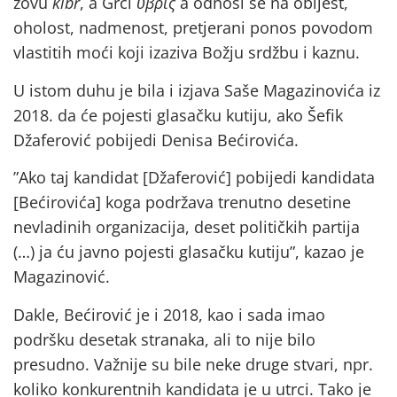
zovu
kibr
, a Grci
ὕβρις
a odnosi se na obijest,
oholost, nadmenost, pretjerani ponos povodom
vlastitih moći koji izaziva Božju srdžbu i kaznu.
U istom duhu je bila i izjava Saše Magazinovića iz
2018. da će pojesti glasačku kutiju, ako Šefik
Džaferović pobijedi Denisa Bećirovića.
”Ako taj kandidat [Džaferović] pobijedi kandidata
[Bećirovića] koga podržava trenutno desetine
nevladinih organizacija, deset političkih partija
(…) ja ću javno pojesti glasačku kutiju”, kazao je
Magazinović.
Dakle, Bećirović je i 2018, kao i sada imao
podršku desetak stranaka, ali to nije bilo
presudno. Važnije su bile neke druge stvari, npr.
koliko konkurentnih kandidata je u utrci. Tako je