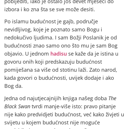
pobijediti, iako je ostalo još devet mjeseci do
izbora i ko zna šta se sve može desiti.
Po islamu budućnost je gajb, područje
nevidljivog, koje je poznato samo Bogu i
nedokučivo ljudima. I sam Božji Poslanik je od
budućnosti znao samo ono što mu je sam Bog
objavio. U jednom
hadisu
se kaže da je istina u
govoru onih koji predskazuju budućnost
pomiješana sa više od stotinu laži. Zato narod,
kada govori o budućnosti, uvijek dodaje i ako
Bog da.
Jedna od najutjecajnijih knjiga našeg doba
The
Black Swan
tvrdi manje-više isto: pravo pitanje
nije kako predvidjeti budućnost, već kako živjeti u
svijetu u kojem budućnost nije moguće