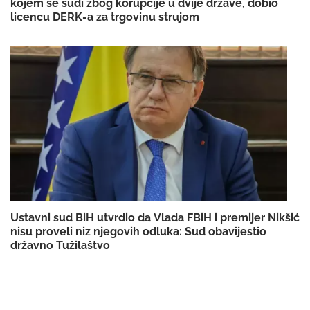
kojem se sudi zbog korupcije u dvije države, dobio
licencu DERK-a za trgovinu strujom
Ustavni sud BiH utvrdio da Vlada FBiH i premijer Nikšić
nisu proveli niz njegovih odluka: Sud obavijestio
državno Tužilaštvo