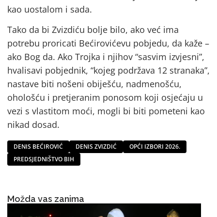
kao uostalom i sada.
Tako da bi Zvizdiću bolje bilo, ako već ima
potrebu proricati Bećirovićevu pobjedu, da kaže –
ako Bog da. Ako Trojka i njihov “sasvim izvjesni”,
hvalisavi pobjednik, “kojeg podržava 12 stranaka”,
nastave biti nošeni obiješću, nadmenošću,
ohološću i pretjeranim ponosom koji osjećaju u
vezi s vlastitom moći, mogli bi biti pometeni kao
nikad dosad.
DENIS BEĆIROVIĆ
DENIS ZVIZDIĆ
OPĆI IZBORI 2026.
PREDSJEDNIŠTVO BIH
Možda vas zanima