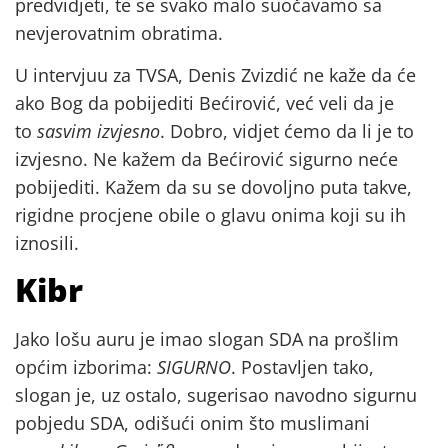
predvidjeti, te se svako malo suočavamo sa
nevjerovatnim obratima.
U intervjuu za TVSA, Denis Zvizdić ne kaže da će
ako Bog da pobijediti Bećirović, već veli da je
to
sasvim izvjesno
. Dobro, vidjet ćemo da li je to
izvjesno. Ne kažem da Bećirović sigurno neće
pobijediti. Kažem da su se dovoljno puta takve,
rigidne procjene obile o glavu onima koji su ih
iznosili.
Kibr
Jako lošu auru je imao slogan SDA na prošlim
općim izborima:
SIGURNO
. Postavljen tako,
slogan je, uz ostalo, sugerisao navodno sigurnu
pobjedu SDA, odišući onim što muslimani