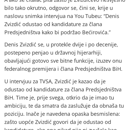
bilo tako okrutno, odgovor se, čini se, krije u
naslovu snimka intervjua na You Tubeu: “Denis
Zvizdić odustao od kandidature za člana
Predsjedništva kako bi podržao Bećirovića.”
Denis Zvizdić se, u protekle dvije i po decenije,
postepeno penjao u državnoj hijerarhiji,
obavljajući gotovo sve bitne funkcije, izuzev onu
federalnog premijera i člana Predsjedništva BiH.
U intervjuu za TVSA, Zvizdić je kazao da je
odustao od kandidature za člana Predsjedništva
BiH. Time je, prije svega, otkrio da je imao tu
ambiciju, te da smatra da zaslužuje da obnaša tu
poziciju. Inače je navedena opaska besmislena:
zašto uopće Zvizdić govori da je odustao od
kandidature, ako ona nikad nije ni zvučala kao