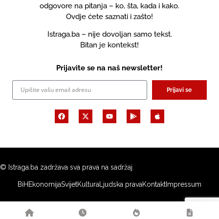
odgovore na pitanja – ko, šta, kada i kako.
Ovdje ćete saznati i zašto!
Istraga.ba – nije dovoljan samo tekst.
Bitan je kontekst!
Prijavite se na naš newsletter!
Prijavi se
© Istraga.ba zadržava sva prava na sadržaj
BiH
Ekonomija
Svijet
Kultura
Ljudska prava
Kontakt
Impressum