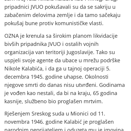
pripadnici JVUO pokušavali su da se sakriju u
zabačenim delovima zemlje i da tamo sačekaju
pokušaj bune protiv komunističke vlasti.
OZNA je krenula sa širokim planom likvidacije
bivših pripadnika JVUO i ostalih vojnih
organizacija van teritoriji Jugoslavije. Tako su
uspjeli svoje agente da ubace u mrežu podrške
Nikole Kalabića, i da ga u tajnoj operaciji 5.
decembra 1945. godine uhapse. Okolnosti
njegove smrti do danas nisu utvrđeni. Godinama
je vođen kao nestali, da bi na kraju, 65 godina
kasnije, službeno bio proglašen mrtvim.
Rješenjem Sreskog suda u Mionici od 11.
novembra 1946. godine Kalabić je proglašen
narodnim neprijateljem i oduzeta mu je imovina.