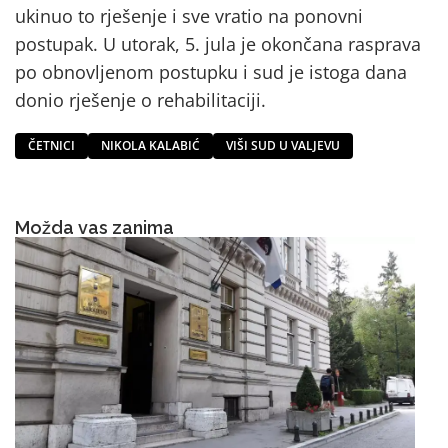
ukinuo to rješenje i sve vratio na ponovni
postupak. U utorak, 5. jula je okončana rasprava
po obnovljenom postupku i sud je istoga dana
donio rješenje o rehabilitaciji.
ČETNICI
NIKOLA KALABIĆ
VIŠI SUD U VALJEVU
Možda vas zanima