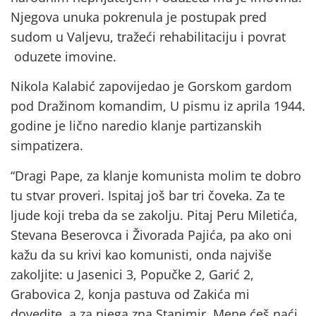
Njegova unuka pokrenula je postupak pred
sudom u Valjevu, tražeći rehabilitaciju i povrat
oduzete imovine.
Nikola Kalabić zapovijedao je Gorskom gardom
pod Dražinom komandim, U pismu iz aprila 1944.
godine je lično naredio klanje partizanskih
simpatizera.
“Dragi Pape, za klanje komunista molim te dobro
tu stvar proveri. Ispitaj još bar tri čoveka. Za te
ljude koji treba da se zakolju. Pitaj Peru Miletića,
Stevana Beserovca i Živorada Pajića, pa ako oni
kažu da su krivi kao komunisti, onda najviše
zakoljite: u Jasenici 3, Popučke 2, Garić 2,
Grabovica 2, konja pastuva od Zakića mi
dovedite, a za njega zna Stanimir. Mene ćeš naći