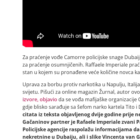
Za praćenje vođe Camorre policijske snage Dubai
za praćenje osumnjičenih. Raffaele Imperiale praće
stan u kojem su pronađene veće količine novca ka
Uprava za borbu protiv narkotika u Napulju, Italij
svijetu. Pišući za online magazin Žurnal, autor ovo
izvore, objavio
da se vođa mafijaške organizacije 
gdje blisko sarađuje sa šefom narko kartela Tito i
citata iz teksta objavljenog dvije godine prije 
Gačaninov partner je Rafaele Imperiale zvani Pa
Policijske agencije raspolažu informacijama d
nekretnine u Dubaiju, ali i slike Vincenta van 