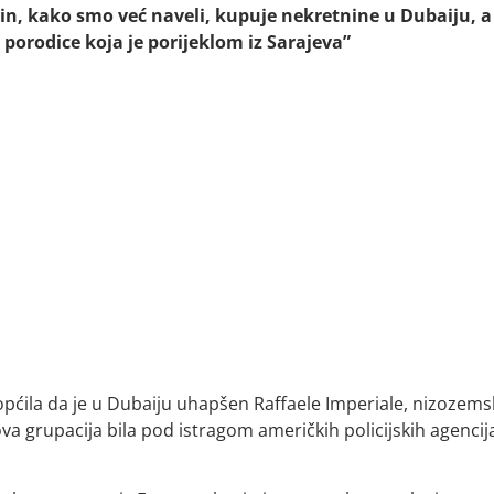
nin, kako smo već naveli, kupuje nekretnine u Dubaiju, a
orodice koja je porijeklom iz Sarajeva”
aopćila da je u Dubaiju uhapšen Raffaele Imperiale, nizozems
 ova grupacija bila pod istragom američkih policijskih agencij