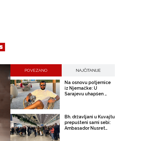
POVEZANO
NAJČITANIJE
Na osnovu potjernice
iz Njemačke: U
Sarajevu uhapšen Anas
Hamadi, "biznismen" iz
Dubaija koji u BiH
gradi luksuzno naselje
Gulfland. Osumnjičen
Bh. državljani u Kuvajtu
za krijumčarenje
prepušteni sami sebi:
velikih količina kokaina
Ambasador Nusret
u Berlinu
Čančar se vratio u BiH,
na molbe za