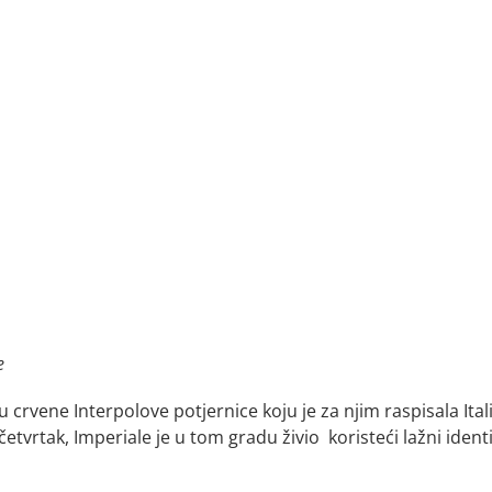
e
crvene Interpolove potjernice koju je za njim raspisala Itali
četvrtak, Imperiale je u tom gradu ž
ivio koristeći lažni ident