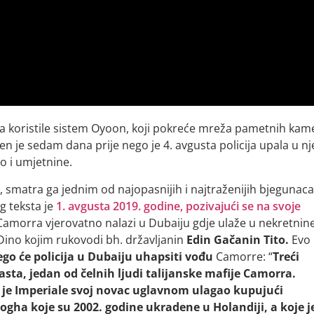
ja
koristile sistem Oyoon, koji pokreće mreža pametnih kam
n je sedam dana prije nego je 4. avgusta policija upala u n
o i umjetnine.
a, smatra ga jednim od najopasnijih i najtraženijih bjegunac
g teksta je
1. avgusta 2019. godine, pozivajući se na svoje
Camorra vjerovatno nalazi u Dubaiju gdje ulaže u nekretnine
 Dino kojim rukovodi bh. državljanin
Edin Gačanin Tito.
Evo
nego će policija u Dubaiju uhapsiti vođu
Camorre:
“
Treći
sta, jedan od čelnih ljudi talijanske mafije Camorra.
a je Imperiale svoj novac uglavnom ulagao kupujući
Gogha koje su 2002. godine ukradene u Holandiji, a koje j