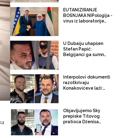
evakuaciju niko ne
odgovara
EUTANIZIRANJE
BOŠNJAKA NIPologija -
virus iz laboratorije
Abu Dhabija
U Dubaiju uhapšen
Stefan Papić:
Belgijanci ga sumnjiče
za krijumčarenje
kokaina iz Brazila
Interpolovi dokumenti
razotkrivaju
Konakovićeve laži:
Nizozemska policija je
2013. godine
informisala FUP o
narko kriminalu Edina
Objavljujemo Sky
e
Gačanina Tita.
prepiske Titovog
Predmet zadužio brat
ma
pratioca Dženisa
specijalca koji je tri
Kadrića: "Predsjednik
godine kasnije čuvao
(Konaković) hoće,