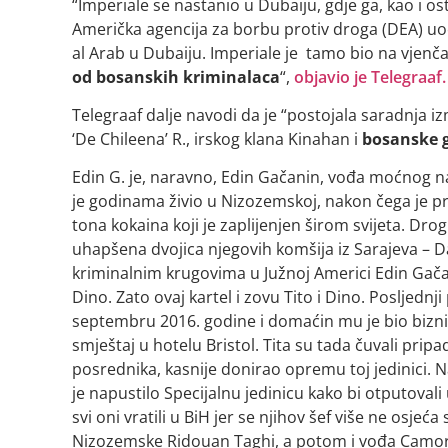
“Imperiale se nastanio u Dubaiju, gdje ga, kao i os
Američka agencija za borbu protiv droga (DEA) uoč
al Arab u Dubaiju. Imperiale je tamo bio na vjenč
od bosanskih kriminalaca
“,
objavio je Telegraaf.
Telegraaf dalje navodi da je “postojala saradnja 
‘De Chileena’ R., irskog klana Kinahan i
bosanske g
Edin G. je, naravno, Edin Gačanin, vođa moćnog nar
je godinama živio u Nizozemskoj, nakon čega je pr
tona kokaina koji je zaplijenjen širom svijeta. Dro
uhapšena dvojica njegovih komšija iz Sarajeva – Dav
kriminalnim krugovima u Južnoj Americi Edin Gačan
Dino. Zato ovaj kartel i zovu Tito i Dino. Posljednj
septembru 2016. godine i domaćin mu je bio bizn
smještaj u hotelu Bristol. Tita su tada čuvali prip
posrednika, kasnije donirao opremu toj jedinici. N
je napustilo Specijalnu jedinicu kako bi otputovali
svi oni vratili u BiH jer se njihov šef više ne osje
Nizozemske Ridouan Taghi, a potom i vođa Camorre