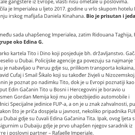
tale gangstere iz Evrope, vlasti nisu ometale u poslovima.
ila je Imperialea u ljeto 2017. godine u vrlo skupom hotelu 
anju irskog mafijaša Daniela Kinahana.
Bio je prisutan i jed
između sada uhapšenog Imperialea, zatim Ridouana Taghija, 
rupe oko Edina G.
ko kartela Tito i Dino koji posjeduje bh. državljanstvo. Ga
eselio u Dubai. Policijske agencije ga povezuju sa najmanje 
gu je nabavljao u Peruu gdje su, prilikom transporta kokaina,
id Cufaj i Smail Šikalo koji su također živjeli u Nizozemskoj
in je poznat po nadimku Tito, dok je u Evropi poznatiji kao
i put Edin Gačanin Tito u Bosni i Hercegovini je boravio u
ismen Gordan Memija koji mu je obezbijedio automobile i
adnici Specijalne jedinice FUP-a, a on je u znak zahvalnosti, 
akon što je priča dospjela u javnost, nekoliko pripadnika FU
 u Dubai gdje su čuvali Edina Gačanina Tita. Ipak, ovog ljeta 
ća sigurnim u Dubaiju gdje je prvo uhapšen njegov saradnik iz
 i poslovni partner – Rafaelle Imperiale.