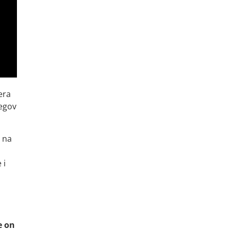
era
jegov
a na
 i
e on