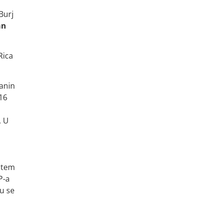
Burj
an
Rica
čanin
16
. U
putem
P-a
su se