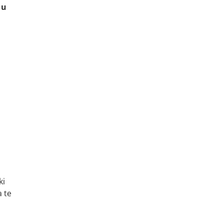
 u
ki
a te