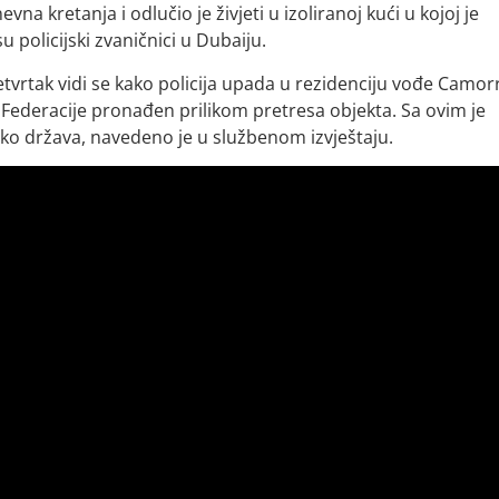
vna kretanja i odlučio je živjeti u izoliranoj kući u kojoj je
su policijski zvaničnici u Dubaiju.
četvrtak vidi se kako policija upada u rezidenciju vođe Camorr
 Federacije pronađen prilikom pretresa objekta. Sa ovim je
ko država, navedeno je u službenom izvještaju.