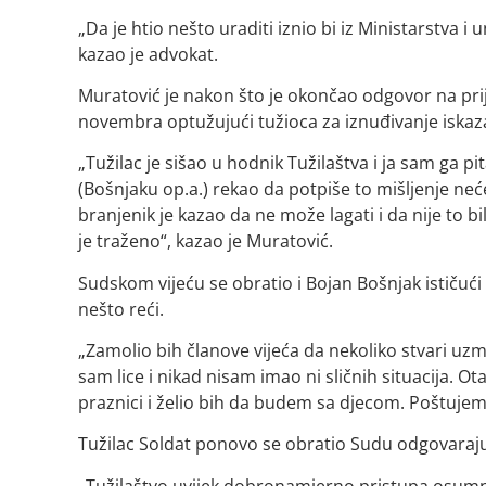
„Da je htio nešto uraditi iznio bi iz Ministarstva i 
kazao je advokat.
Muratović je nakon što je okončao odgovor na prijed
novembra optužujući tužioca za iznuđivanje iska
„Tužilac je sišao u hodnik Tužilaštva i ja sam ga pi
(Bošnjaku op.a.) rekao da potpiše to mišljenje neće 
branjenik je kazao da ne može lagati i da nije to bi
je traženo“, kazao je Muratović.
Sudskom vijeću se obratio i Bojan Bošnjak ističući 
nešto reći.
„Zamolio bih članove vijeća da nekoliko stvari u
sam lice i nikad nisam imao ni sličnih situacija. O
praznici i želio bih da budem sa djecom. Poštujem
Tužilac Soldat ponovo se obratio Sudu odgovarajuć
„Tužilaštvo uvijek dobronamjerno pristupa osumnj