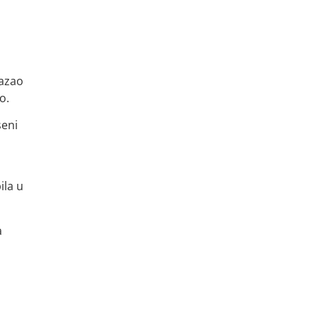
kazao
o.
seni
ila u
a