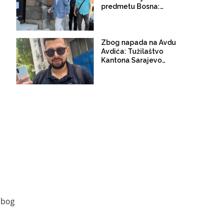
predmetu Bosna:
Amiru Zukiću godina
zatvora, Džananović
oslobođen optužbi
Zbog napada na Avdu
Avdića: Tužilaštvo
Kantona Sarajevo
predložilo
jednomjesečni pritvor
Abdulazizu Musi
zbog