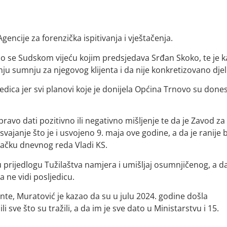
Agencije za forenzička ispitivanja i vještačenja.
io se Sudskom vijeću kojim predsjedava Srđan Skoko, te je 
ju sumnju za njegovog klijenta i da nije konkretizovano djel
jedica jer svi planovi koje je donijela Općina Trnovo su done
ravo dati pozitivno ili negativno mišljenje te da je Zavod za
vajanje što je i usvojeno 9. maja ove godine, a da je ranije b
o tačku dnevnog reda Vladi KS.
 prijedlogu Tužilaštva namjera i umišljaj osumnjičenog, a d
a ne vidi posljedicu.
nte, Muratović je kazao da su u julu 2024. godine došla
sve što su tražili, a da im je sve dato u Ministarstvu i 15.