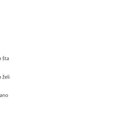
o šta
 želi
vano