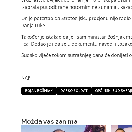
izabrala put odbrane notornim neistinama“, kazao
On je potcrtao da Strategijsku procjenu nije radio 
Banja Luke.
Također je istakao da je i sam ministar Bošnjak mo
lica. Dodao je i da se u dokumentu navodi i „ozak
Sudsko vijeće tokom sutrašnjeg dana će donijeti o
NAP
BOJAN BOŠNJAK
DARKO SOLDAT
OPĆINSKI SUD SARAJ
Možda vas zanima