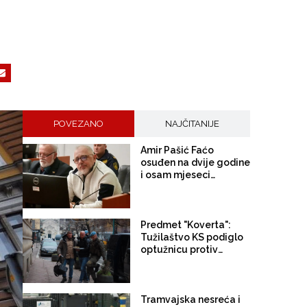
POVEZANO
NAJČITANIJE
Amir Pašić Faćo
osuđen na dvije godine
i osam mjeseci
zatvora!
Predmet "Koverta":
Tužilaštvo KS podiglo
optužnicu protiv
Muhameda Ajanovića i
još 13 osoba
Tramvajska nesreća i