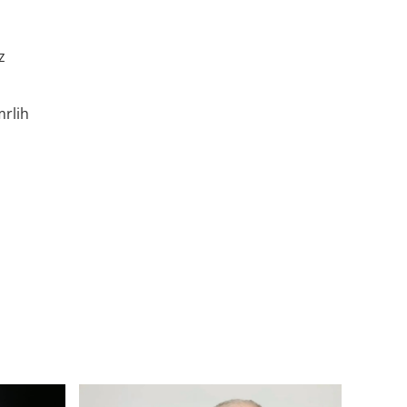
z
mrlih