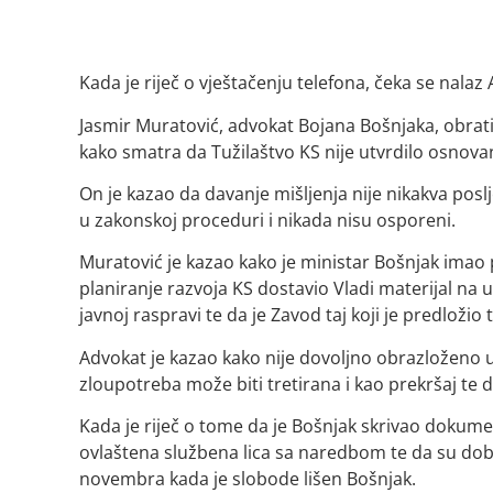
Kada je riječ o vještačenju telefona, čeka se nalaz 
Jasmir Muratović, advokat Bojana Bošnjaka, obrat
kako smatra da Tužilaštvo KS nije utvrdilo osnovan
On je kazao da davanje mišljenja nije nikakva posl
u zakonskoj proceduri i nikada nisu osporeni.
Muratović je kazao kako je ministar Bošnjak imao p
planiranje razvoja KS dostavio Vladi materijal na us
javnoj raspravi te da je Zavod taj koji je predloži
Advokat je kazao kako nije dovoljno obrazloženo u
zloupotreba može biti tretirana i kao prekršaj te d
Kada je riječ o tome da je Bošnjak skrivao dokume
ovlaštena službena lica sa naredbom te da su dobili 
novembra kada je slobode lišen Bošnjak.