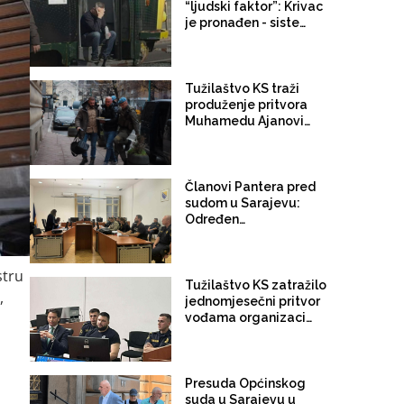
“ljudski faktor”: Krivac
je pronađen - sistem je
oslobođen
Tužilaštvo KS traži
produženje pritvora
Muhamedu Ajanoviću:
U Zagrebu je 2024.
godine nostrifikovao
diplomu, može pobjeći
u EU
Članovi Pantera pred
sudom u Sarajevu:
Određen
jednomjesečni pritvor
Ahmedu Džinoviću,
Harisu Behramoviću i
stru
Semiru Sultanoviću
Tužilaštvo KS zatražilo
,
jednomjesečni pritvor
vođama organizacije
Panter: Članovi pravili
lažne naloge na
Facebooku i
predstavljali se kao
Presuda Općinskog
maloljetna lica
suda u Sarajevu u