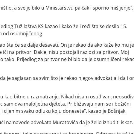
uništio, a sve je bilo u Ministarstvu pa čak i sporno mišljenje“,
log Tužilaštva KS kazao i kako želi reći šta se desilo 15.
za od osumnjičenog.
tao šta će se dalje dešavati. On je rekao da ako kaže ko mu je
ići na pritvor. Dakle, nisu postojali razlozi za pritvor. Moj
lo tako. Prijedlog za pritvor ne bi bio da je osumnjičeni reka
da je saglasan sa svim što je rekao njegov advokat ali da i on
zmu kao bitne u razmatranje. Nikad nisam osuđivan, neosuđi
tac sam dva maloljetna djeteta. Približavaju nam se i božićni
 i cijenim svaku odluku koju donesete“, kazao je Bošnjak.
i na navode advokata Muratovića da je želio iznuditi iskaz.
ičenom i tako se postupa i sa braniocem. Odbrana je očito