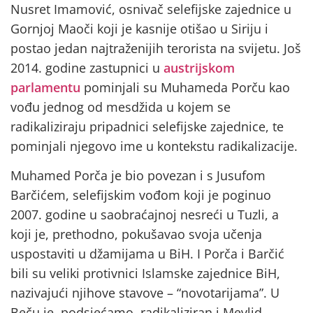
Nusret Imamović, osnivač selefijske zajednice u
Gornjoj Maoči koji je kasnije otišao u Siriju i
postao jedan najtraženijih terorista na svijetu. Još
2014. godine zastupnici u
austrijskom
parlamentu
pominjali su Muhameda Porču kao
vođu jednog od mesdžida u kojem se
radikaliziraju pripadnici selefijske zajednice, te
pominjali njegovo ime u kontekstu radikalizacije.
Muhamed Porča je bio povezan i s Jusufom
Barčićem, selefijskim vođom koji je poginuo
2007. godine u saobraćajnoj nesreći u Tuzli, a
koji je, prethodno, pokušavao svoja učenja
uspostaviti u džamijama u BiH. I Porča i Barčić
bili su veliki protivnici Islamske zajednice BiH,
nazivajući njihove stavove – “novotarijama”. U
Beču je, podsjećamo, radikaliziran i Mevlid