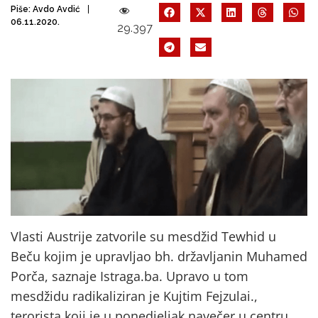
Piše:
Avdo Avdić
06.11.2020.
29.397
Vlasti Austrije zatvorile su mesdžid Tewhid u
Beču kojim je upravljao bh. državljanin Muhamed
Porča, saznaje Istraga.ba. Upravo u tom
mesdžidu radikaliziran je Kujtim Fejzulai.,
terorista koji je u ponedjeljak navečer u centru