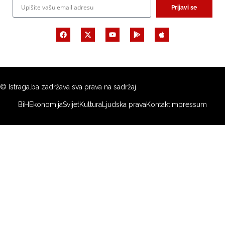
Prijavi se
© Istraga.ba zadržava sva prava na sadržaj
BiH
Ekonomija
Svijet
Kultura
Ljudska prava
Kontakt
Impressum