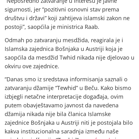
“Neposredno zatvaranje u interesu je javne
sigurnosti, jer “
pozitivni osnovni stav prema
društvu i državi” koji zahtijeva islamski zakon ne
postoji”, saopćila je ministrica Raab.
Odmah po zatvaranju mesdžida, reagirala je i
Islamska zajednica Bošnjaka u Austriji koja je
saopćila da mesdžid Twhid nikada nije djelovao u
okviru ove zajednice.
“Danas smo iz sredstava informisanja saznali o
zatvaranju džamije “Tewhid” u Beču. Kako bismo
izbjegli netačne interpretacije događaja, ovim
putem obavještavamo javnost da navedena
džamija nikada nije bila članica Islamske
zajednice Bošnjaka u Austriji niti je postojala bilo
kakva institucionalna saradnja između naše