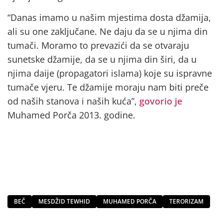
“Danas imamo u našim mjestima dosta džamija,
ali su one zaključane. Ne daju da se u njima din
tumači. Moramo to prevazići da se otvaraju
sunetske džamije, da se u njima din širi, da u
njima daije (propagatori islama) koje su ispravne
tumače vjeru. Te džamije moraju nam biti preče
od naših stanova i naših kuća”,
govorio je
Muhamed Porča 2013. godine.
BEČ
MESDŽID TEWHID
MUHAMED PORČA
TERORIZAM