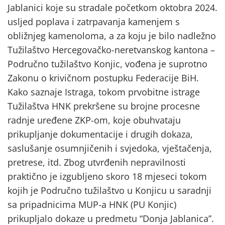
Jablanici koje su stradale početkom oktobra 2024.
usljed poplava i zatrpavanja kamenjem s
obližnjeg kamenoloma, a za koju je bilo nadležno
Tužilaštvo Hercegovačko-neretvanskog kantona –
Područno tužilaštvo Konjic, vođena je suprotno
Zakonu o krivičnom postupku Federacije BiH.
Kako saznaje Istraga, tokom prvobitne istrage
Tužilaštva HNK prekršene su brojne procesne
radnje uređene ZKP-om, koje obuhvataju
prikupljanje dokumentacije i drugih dokaza,
saslušanje osumnjičenih i svjedoka, vještačenja,
pretrese, itd. Zbog utvrđenih nepravilnosti
praktično je izgubljeno skoro 18 mjeseci tokom
kojih je Područno tužilaštvo u Konjicu u saradnji
sa pripadnicima MUP-a HNK (PU Konjic)
prikupljalo dokaze u predmetu “Donja Jablanica”.