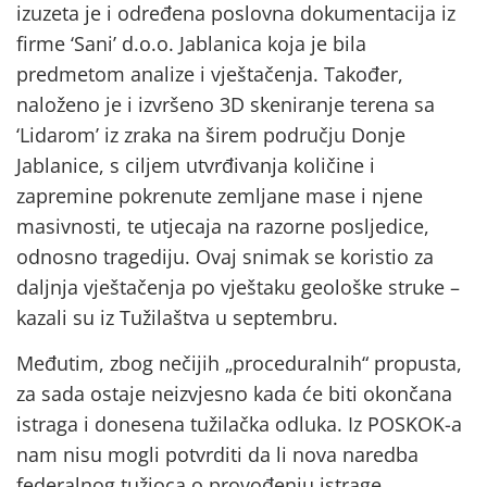
izuzeta je i određena poslovna dokumentacija iz
firme ‘Sani’ d.o.o. Jablanica koja je bila
predmetom analize i vještačenja. Također,
naloženo je i izvršeno 3D skeniranje terena sa
‘Lidarom’ iz zraka na širem području Donje
Jablanice, s ciljem utvrđivanja količine i
zapremine pokrenute zemljane mase i njene
masivnosti, te utjecaja na razorne posljedice,
odnosno tragediju. Ovaj snimak se koristio za
daljnja vještačenja po vještaku geološke struke –
kazali su iz Tužilaštva u septembru.
Međutim, zbog nečijih „proceduralnih“ propusta,
za sada ostaje neizvjesno kada će biti okončana
istraga i donesena tužilačka odluka. Iz POSKOK-a
nam nisu mogli potvrditi da li nova naredba
federalnog tužioca o provođenju istrage