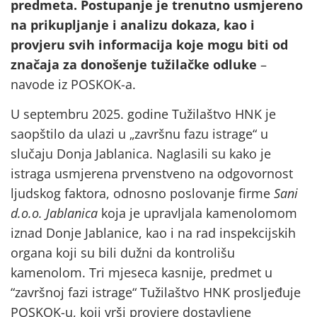
predmeta. Postupanje je trenutno usmjereno
na prikupljanje i analizu dokaza, kao i
provjeru svih informacija koje mogu biti od
značaja za donošenje tužilačke odluke
–
navode iz POSKOK-a.
U septembru 2025. godine Tužilaštvo HNK je
saopštilo da ulazi u „završnu fazu istrage“ u
slučaju Donja Jablanica. Naglasili su kako je
istraga usmjerena prvenstveno na odgovornost
ljudskog faktora, odnosno poslovanje firme
Sani
d.o.o. Jablanica
koja je upravljala kamenolomom
iznad Donje Jablanice, kao i na rad inspekcijskih
organa koji su bili dužni da kontrolišu
kamenolom. Tri mjeseca kasnije, predmet u
“završnoj fazi istrage“ Tužilaštvo HNK prosljeđuje
POSKOK-u, koji vrši provjere dostavljene