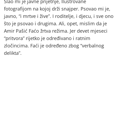
Slao mi je javne prijetnje, Ilustrovane
fotografijom na kojoj drži snajper. Psovao mi je,
javno, “i mrtve i žive”. I roditelje, i djecu, i sve ono
što je psovao i drugima. Ali, opet, mislim da je
Amir Pašić Faćo žrtva režima. Jer devet mjeseci
“pritvora” rijetko je određivano i ratnim
zločincima. Faći je određeno zbog “verbalnog
delikta”.