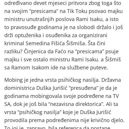
određivano devet mjeseci pritvora zbog toga što
na svojim “presicama” na Tik Toku psovao majku
ministru unutrašnjih poslova Rami Isaku, a isto
to pravosuđe godinama je na slobodi držalo i još
drži optuženika i osuđenika za organizirani
kriminal Semedina Fišića Šišmiša. Šta čini
razliku? Činjenica da Faćo na “presicama” psuje
majku i sve ostalo ministru Rami Isaku. a Šišmiš
sa Ramom Isakom ide na službene puteve.
Mobing je jedna vrsta psihičkog nasilja. Državna
doministrica Duška Jurišić “presuđena” je da je
godinama mobingovala svoje podređene na TV
SA, dok je još bila “nezavisna direktorica”. Ali ta
vrsta “psihičkog nasilja” koje je Duška Jurišić
provodila prema podređenima nije krivično djelo.
To joj je, zapravo, bila referenca da postane