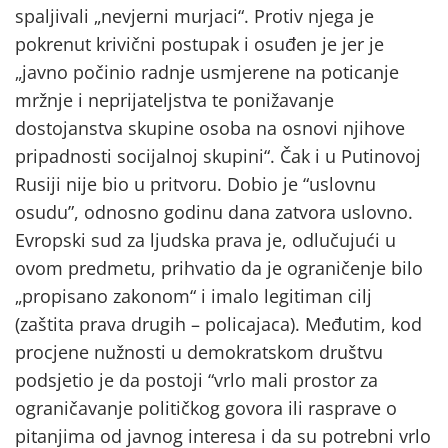
spaljivali „nevjerni murjaci“. Protiv njega je
pokrenut krivični postupak i osuđen je jer je
„javno počinio radnje usmjerene na poticanje
mržnje i neprijateljstva te ponižavanje
dostojanstva skupine osoba na osnovi njihove
pripadnosti socijalnoj skupini“. Čak i u Putinovoj
Rusiji nije bio u pritvoru. Dobio je “uslovnu
osudu”, odnosno godinu dana zatvora uslovno.
Evropski sud za ljudska prava je, odlučujući u
ovom predmetu, prihvatio da je ograničenje bilo
„propisano zakonom“ i imalo legitiman cilj
(zaštita prava drugih – policajaca). Međutim, kod
procjene nužnosti u demokratskom društvu
podsjetio je da postoji “vrlo mali prostor za
ograničavanje političkog govora ili rasprave o
pitanjima od javnog interesa i da su potrebni vrlo