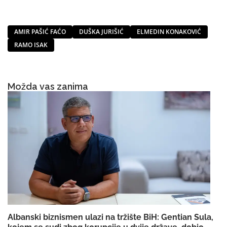
AMIR PAŠIĆ FAĆO
DUŠKA JURIŠIĆ
ELMEDIN KONAKOVIĆ
RAMO ISAK
Možda vas zanima
Albanski biznismen ulazi na tržište BiH: Gentian Sula,