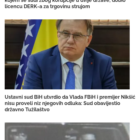
kojem se sudi zbog korupcije u dvije države, dobio
licencu DERK-a za trgovinu strujom
Ustavni sud BiH utvrdio da Vlada FBiH i premijer Nikšić
nisu proveli niz njegovih odluka: Sud obavijestio
državno Tužilaštvo