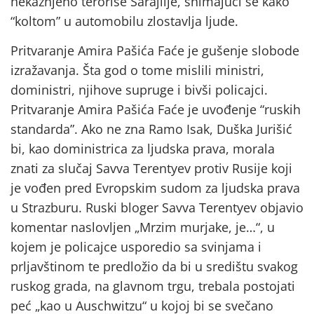
nekažnjeno teroriše Sarajlije, snimajući se kako
“koltom” u automobilu zlostavlja ljude.
Pritvaranje Amira Pašića Faće je gušenje slobode
izražavanja. Šta god o tome mislili ministri,
doministri, njihove supruge i bivši policajci.
Pritvaranje Amira Pašića Faće je uvođenje “ruskih
standarda”. Ako ne zna Ramo Isak, Duška Jurišić
bi, kao doministrica za ljudska prava, morala
znati za slučaj Savva Terentyev protiv Rusije koji
je vođen pred Evropskim sudom za ljudska prava
u Strazburu. Ruski bloger Savva Terentyev objavio
komentar naslovljen „Mrzim murjake, je…“, u
kojem je policajce usporedio sa svinjama i
prljavštinom te predložio da bi u središtu svakog
ruskog grada, na glavnom trgu, trebala postojati
peć „kao u Auschwitzu“ u kojoj bi se svečano