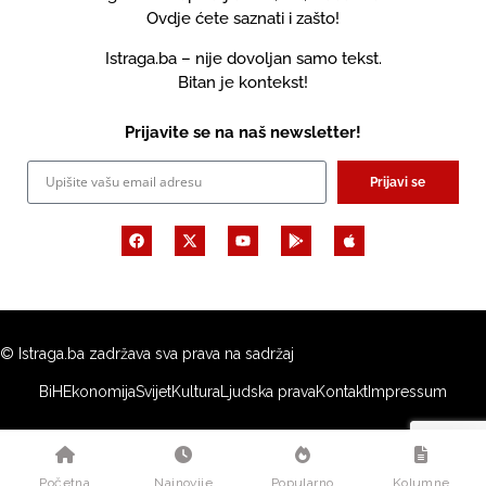
Ovdje ćete saznati i zašto!
Istraga.ba – nije dovoljan samo tekst.
Bitan je kontekst!
Prijavite se na naš newsletter!
Prijavi se
© Istraga.ba zadržava sva prava na sadržaj
BiH
Ekonomija
Svijet
Kultura
Ljudska prava
Kontakt
Impressum
Početna
Najnovije
Popularno
Kolumne