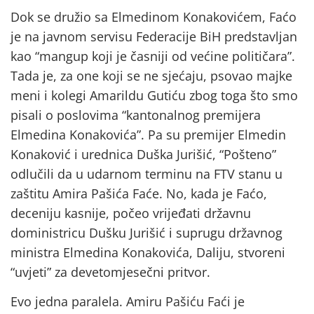
Dok se družio sa Elmedinom Konakovićem, Faćo
je na javnom servisu Federacije BiH predstavljan
kao “mangup koji je časniji od većine političara”.
Tada je, za one koji se ne sjećaju, psovao majke
meni i kolegi Amarildu Gutiću zbog toga što smo
pisali o poslovima “kantonalnog premijera
Elmedina Konakovića”. Pa su premijer Elmedin
Konaković i urednica Duška Jurišić, “Pošteno”
odlučili da u udarnom terminu na FTV stanu u
zaštitu Amira Pašića Faće. No, kada je Faćo,
deceniju kasnije, počeo vrijeđati državnu
doministricu Dušku Jurišić i suprugu državnog
ministra Elmedina Konakovića, Daliju, stvoreni
“uvjeti” za devetomjesečni pritvor.
Evo jedna paralela. Amiru Pašiću Faći je