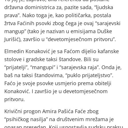
državna doministrica za, pazite sada, “ljudska
prava”. Nako toga je, kao političarka, postala
žrtva Faćinih psovki zbog čega je ovaj “sarajevski
mangup” (tako je nazivan u emisijama Duške
Jurišić), završio u “devetomjesečnom pritvoru”.
Elmedin Konaković je sa Faćom dijelio kafanske
stolove i gradske taksi štandove. Bili su
“prijatelji”, “mangupi” i “sarajevska raja”. Onda je,
baš na taksi štandovima, “puklo prijateljstvo”.
Faćo je svoje psovke usmjerio prema obitelji
Konaković. I završio je u devetomjesečnom
pritvoru.
Krivični progon Amira Pašića Faće zbog
“psihičkog nasilja” na društvenim mrežama je
opasan presedan. Koji uspostavlja sudsku praksu