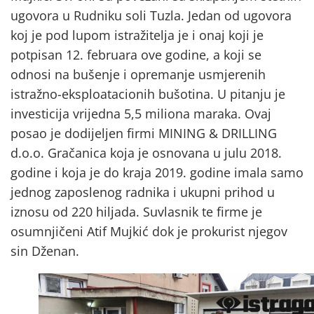
ugovora u Rudniku soli Tuzla. Jedan od ugovora
koj je pod lupom istražitelja je i onaj koji je
potpisan 12. februara ove godine, a koji se
odnosi na bušenje i opremanje usmjerenih
istražno-eksploatacionih bušotina. U pitanju je
investicija vrijedna 5,5 miliona maraka. Ovaj
posao je dodijeljen firmi MINING & DRILLING
d.o.o. Gračanica koja je osnovana u julu 2018.
godine i koja je do kraja 2019. godine imala samo
jednog zaposlenog radnika i ukupni prihod u
iznosu od 220 hiljada. Suvlasnik te firme je
osumnjičeni Atif Mujkić dok je prokurist njegov
sin Dženan.