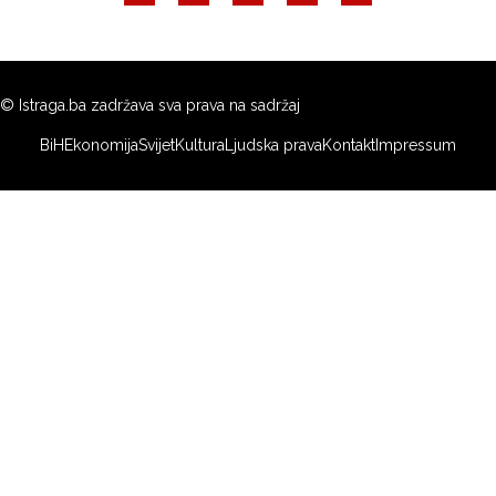
© Istraga.ba zadržava sva prava na sadržaj
BiH
Ekonomija
Svijet
Kultura
Ljudska prava
Kontakt
Impressum