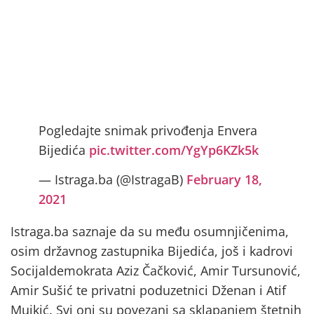
Pogledajte snimak privođenja Envera
Bijedića
pic.twitter.com/YgYp6KZk5k
— Istraga.ba (@IstragaB)
February 18,
2021
Istraga.ba saznaje da su među osumnjičenima,
osim državnog zastupnika Bijedića, još i kadrovi
Socijaldemokrata Aziz Čačković, Amir Tursunović,
Amir Sušić te privatni poduzetnici Dženan i Atif
Mujkić. Svi oni su povezani sa sklapanjem štetnih