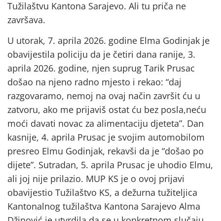
Tužilaštvu Kantona Sarajevo. Ali tu priča ne
završava.
U utorak, 7. aprila 2026. godine Elma Godinjak je
obavijestila policiju da je četiri dana ranije, 3.
aprila 2026. godine, njen suprug Tarik Prusac
došao na njeno radno mjesto i rekao: “daj
razgovaramo, nemoj na ovaj način završit ću u
zatvoru, ako me prijaviš ostat ću bez posla,neću
moći davati novac za alimentaciju djeteta”. Dan
kasnije, 4. aprila Prusac je svojim automobilom
presreo Elmu Godinjak, rekavši da je “došao po
dijete”. Sutradan, 5. aprila Prusac je uhodio Elmu,
ali joj nije prilazio. MUP KS je o ovoj prijavi
obavijestio Tužilaštvo KS, a dežurna tužiteljica
Kantonalnog tužilaštva Kantona Sarajevo Alma
Džinović je utvrdila da se u konkretnom slučaju