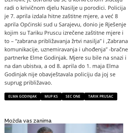
radi o krivičnom djelu Nasilje u porodici. Policija
je 7. aprila izdala hitne zaštitne mjere, a već 8
aprila Općinski sud u Sarajevu, donio je Rješenje
kojim su Tariku Pruscu izrečene zaštitne mjere i
to – “zabrana približavanja žrtvi nasilja” i ,Zabrana
komunikacije, uznemiravanja i uhođenja” -bračne
partnerke Elme Godinjak. Mjere su bile na snazi i
na dan ubistva, a od 8. aprila do 1. maja Elma
Godinjak nije obavještavala policiju da joj se
suprug približavao.
ELMA GODINJAK
MUP KS
SEC ONE
TARIK PRUSAC
Možda vas zanima