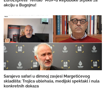
EuroExpress "rentao" MUP-u Republike Srpske za
akciju u Bugojnu!
Sarajevo safari u dimnoj zavjesi Margetićevog
skladišta: Trojica ublehaša, medijski spektakl i nula
konkretnih dokaza