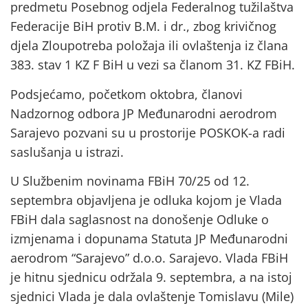
predmetu Posebnog odjela Federalnog tužilaštva
Federacije BiH protiv B.M. i dr., zbog krivičnog
djela Zloupotreba položaja ili ovlaštenja iz člana
383. stav 1 KZ F BiH u vezi sa članom 31. KZ FBiH.
Podsjećamo, početkom oktobra, članovi
Nadzornog odbora JP Međunarodni aerodrom
Sarajevo pozvani su u prostorije POSKOK-a radi
saslušanja u istrazi.
U Službenim novinama FBiH 70/25 od 12.
septembra objavljena je odluka kojom je Vlada
FBiH dala saglasnost na donošenje Odluke o
izmjenama i dopunama Statuta JP Međunarodni
aerodrom “Sarajevo” d.o.o. Sarajevo. Vlada FBiH
je hitnu sjednicu održala 9. septembra, a na istoj
sjednici Vlada je dala ovlaštenje Tomislavu (Mile)