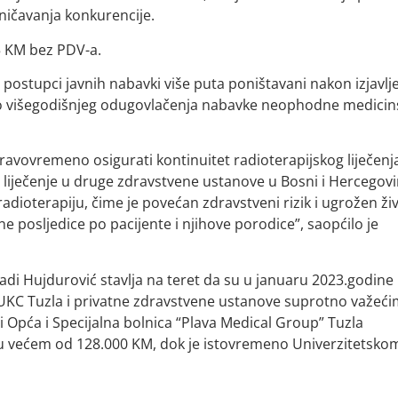
ničavanja konkurencije.
5 KM bez PDV-a.
postupci javnih nabavki više puta poništavani nakon izjavlj
do višegodišnjeg odugovlačenja nabavke neophodne medicin
ravovremeno osigurati kontinuitet radioterapijskog liječenj
a liječenje u druge zdravstvene ustanove u Bosni i Hercegovin
dioterapiju, čime je povećan zdravstveni rizik i ugrožen ži
ne posljedice po pacijente i njihove porodice”, saopćilo je
di Hujdurović stavlja na teret da su u januaru 2023.godine
U UKC Tuzla i privatne zdravstvene ustanove suprotno važeć
i Opća i Specijalna bolnica “Plava Medical Group” Tuzla
su većem od 128.000 KM, dok je istovremeno Univerzitetsko