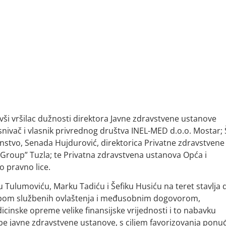
ši vršilac dužnosti direktora Javne zdravstvene ustanove
osnivač i vlasnik privrednog društva INEL-MED d.o.o. Mostar; 
nstvo, Senada Hujdurović, direktorica Privatne zdravstvene
 Group” Tuzla; te Privatna zdravstvena ustanova Opća i
o pravno lice.
lu Tulumoviću, Marku Tadiću i Šefiku Husiću na teret stavlja 
rebom službenih ovlaštenja i međusobnim dogovorom,
cinske opreme velike finansijske vrijednosti i to nabavku
be javne zdravstvene ustanove, s ciljem favorizovanja ponu