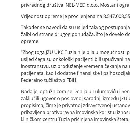
privrednog društva INEL-MED d.o.o. Mostar i ogra
Vrijednost opreme je procijenjena na 8.547.008,5
Također se navodi da su usljed takvog postupanja 
žalbi od strane drugog ponuđača, što je dovelo 
opreme.
“Zbog toga JZU UKC Tuzla nije bila u mogućnosti p
usljed čega su onkološki pacijenti bili upućivani n
inostranstvu, uz produženje vremena čekanja na ra
pacijenata, kao i dodatne finansijske i psihosocijal
Federalno tužilaštvo FBiH.
Nadalje, optužnicom se Denijalu Tulumoviću i Sena
zaključili ugovor o poslovnoj saradnji između JZ
propisima, čime je privatnoj zdravstvenoj ustanov
pribavljena protivpravna imovinska korist u izno
kliničkom centru Tuzla pričinjena imovinska šteta.