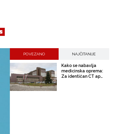
POVEZANO
NAJČITANIJE
Kako se nabavlja
medicinska oprema:
Za identičan CT aparat
UKC Banja Luka
izdvojio 900 hiljada
maraka više nego što
ga je platio UKC Tuzla