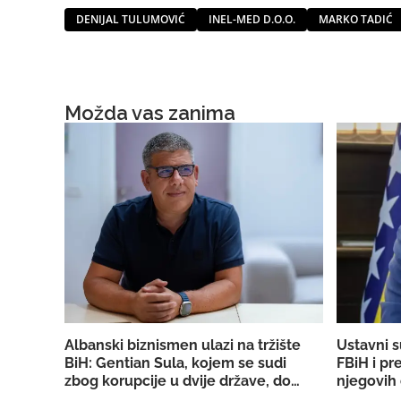
DENIJAL TULUMOVIĆ
INEL-MED D.O.O.
MARKO TADIĆ
Možda vas zanima
Albanski biznismen ulazi na tržište
Ustavni s
BiH: Gentian Sula, kojem se sudi
FBiH i pr
zbog korupcije u dvije države, dobio
njegovih 
licencu DERK-a za trgovinu strujom
državno T