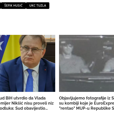
ŠEFIK HUSIĆ
UKC TUZLA
ud BiH utvrdio da Vlada
Objavljujemo fotografije iz 
emijer Nikšić nisu proveli niz
su kombiji koje je EuroExpr
odluka: Sud obavijestio
"rentao" MUP-u Republike S
užilaštvo
akciju u Bugojnu!