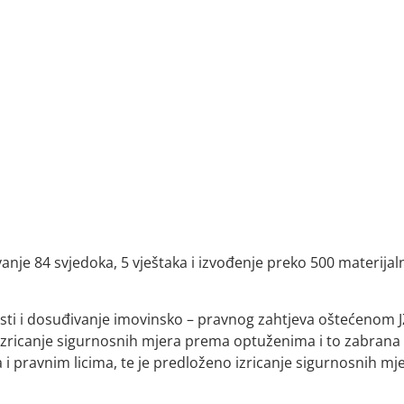
anje 84 svjedoka, 5 vještaka i izvođenje preko 500 materijal
sti i dosuđivanje imovinsko – pravnog zahtjeva oštećenom 
izricanje sigurnosnih mjera prema optuženima i to zabrana
a i pravnim licima, te je predloženo izricanje sigurnosnih mj