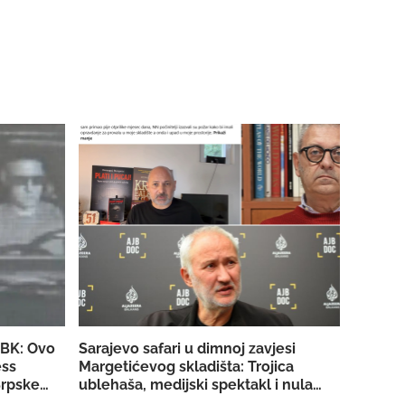
SBK: Ovo
Sarajevo safari u dimnoj zavjesi
ess
Margetićevog skladišta: Trojica
rpske za
ublehaša, medijski spektakl i nula
konkretnih dokaza