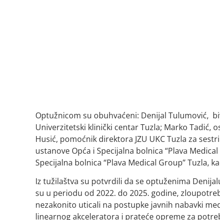
Optužnicom su obuhvaćeni: Denijal Tulumović, biv
Univerzitetski klinički centar Tuzla; Marko Tadić, 
Husić, pomoćnik direktora JZU UKC Tuzla za sestri
ustanove Opća i Specijalna bolnica “Plava Medical
Specijalna bolnica “Plava Medical Group” Tuzla, ka
Iz tužilaštva su potvrdili da se optuženima Denija
su u periodu od 2022. do 2025. godine, zloupot
nezakonito uticali na postupke javnih nabavki medi
linearnog akceleratora i prateće opreme za potre