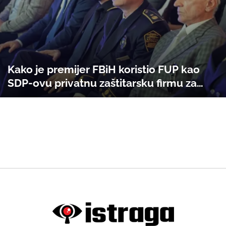
Kako je premijer FBiH koristio FUP kao
SDP-ovu privatnu zaštitarsku firmu za
rušenje Vlade TK: Nermin Nikšić: Zumra
Avdibegović-Begić. Munjić: U redu,
premijeru. Čekam dalje upute”