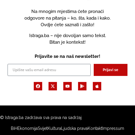
Na mnogim mjestima ćete pronaći
odgovore na pitanja – ko, šta, kada i kako.
Ovdje ćete saznati i zašto!
Istraga.ba – nije dovoljan samo tekst.
Bitan je kontekst!
Prijavite se na naš newsletter!
Prijavi se
© Istraga.ba zadržava sva prava na sadržaj
BiH
Ekonomija
Svijet
Kultura
Ljudska prava
Kontakt
Impressum