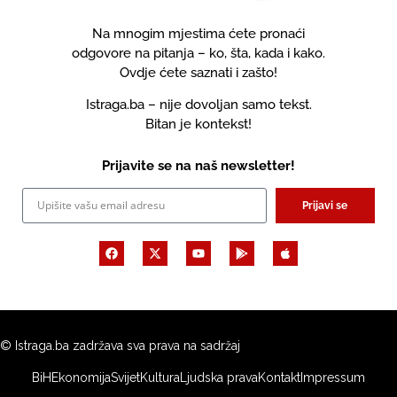
Na mnogim mjestima ćete pronaći
odgovore na pitanja – ko, šta, kada i kako.
Ovdje ćete saznati i zašto!
Istraga.ba – nije dovoljan samo tekst.
Bitan je kontekst!
Prijavite se na naš newsletter!
Prijavi se
© Istraga.ba zadržava sva prava na sadržaj
BiH
Ekonomija
Svijet
Kultura
Ljudska prava
Kontakt
Impressum