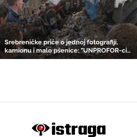
Srebreničke priče o jednoj fotografiji,
kamionu i malo pšenice: "UNPROFOR-ci
su snimali dok su se žena i djeca borili za
komade hrane iz njihovog smeća"