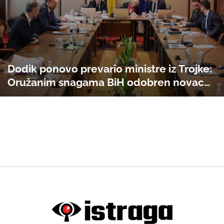
Dodik ponovo prevario ministre iz Trojke:
Oružanim snagama BiH odobren novac
za nabavku "helikoptera za gašenje
požara". Nije odobrena kupovina municije
i transportera za NATO deklarisanu "laku
bataljonsku grupu" Oružanih snaga BiH!