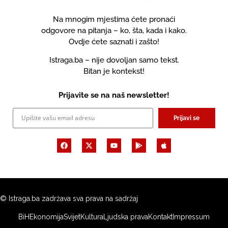
Na mnogim mjestima ćete pronaći
odgovore na pitanja – ko, šta, kada i kako.
Ovdje ćete saznati i zašto!
Istraga.ba – nije dovoljan samo tekst.
Bitan je kontekst!
Prijavite se na naš newsletter!
Prijavi se
© Istraga.ba zadržava sva prava na sadržaj
BiH
Ekonomija
Svijet
Kultura
Ljudska prava
Kontakt
Impressum