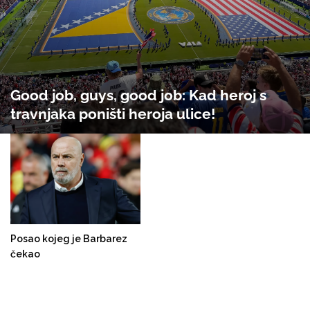
Good job, guys, good job: Kad heroj s
travnjaka poništi heroja ulice!
Posao kojeg je Barbarez
čekao