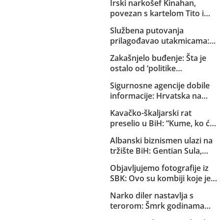
Irski narkošef Kinahan,
povezan s kartelom Tito i
Dino, pred izručenjem Irskoj:
Službena putovanja
Vladin avion već sletio u
prilagođavao utakmicama:
Dubai
Helez sa saradnicima o
Zakašnjelo buđenje: Šta je
državnom trošku pratio
ostalo od ‘politike
reprezentaciju BiH
kompromisa’ s HDZ-om i
Sigurnosne agencije dobile
SNSD-om?
informacije: Hrvatska na
Željavi pravi imigracioni
Kavačko-škaljarski rat
centar kako bi u BiH mogla
preselio u BiH: “Kume, ko će
ilegalno prebacivati migrante
ti čuvati djecu?”
Albanski biznismen ulazi na
tržište BiH: Gentian Sula,
kojem se sudi zbog korupcije
Objavljujemo fotografije iz
u dvije države, dobio licencu
SBK: Ovo su kombiji koje je
DERK-a za trgovinu strujom
EuroExpress “rentao” MUP-u
Narko diler nastavlja s
Republike Srpske za akciju u
terorom: Šmrk godinama
Bugojnu!
nekažnjeno zlostavlja