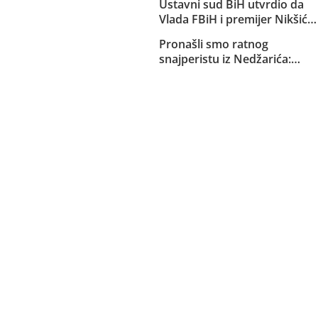
Ustavni sud BiH utvrdio da
Sarajlije i snima svoje
Vlada FBiH i premijer Nikšić
brutalne akcije!
nisu proveli niz njegovih
Pronašli smo ratnog
odluka: Sud obavijestio
snajperistu iz Nedžarića:
državno Tužilaštvo
Pucanj pred kamerama u
glavu civila