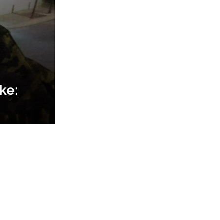
ke:
tana
Sani El
ili
a
rišika