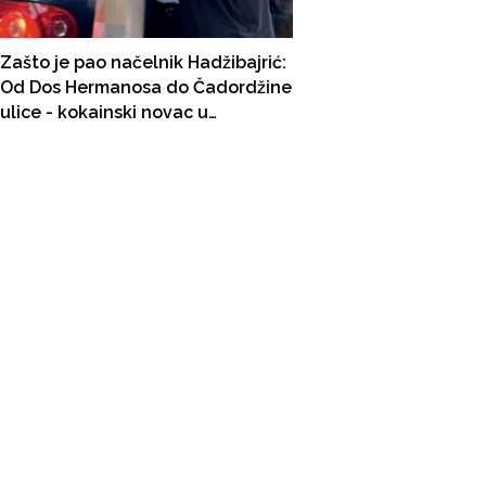
Zašto je pao načelnik Hadžibajrić:
Od Dos Hermanosa do Čadordžine
ulice - kokainski novac u
bilbordima i građevini!