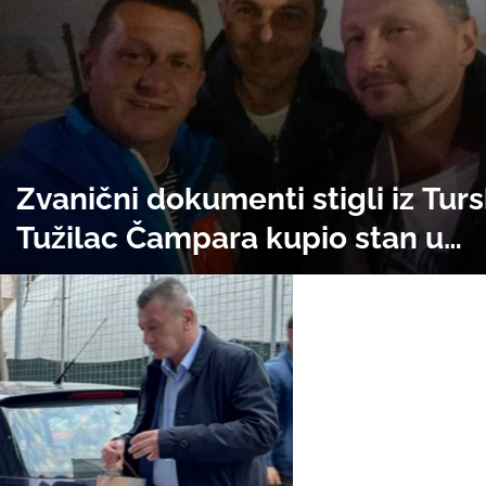
Zvanični dokumenti stigli iz Turs
Tužilac Čampara kupio stan u
Istanbulu, u zgradi u kojoj dva s
ima odbjegli član narko kartela 
Murda. Tužilac i kriminalac korist
usluge iste agencije. Advokatsk
kancelarija Čampara zastupa El
Murdinog saradnika Elmedina Ka