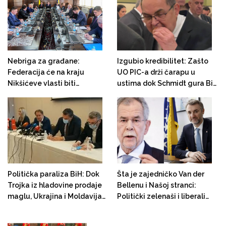
Nebriga za građane:
Izgubio kredibilitet: Zašto
Federacija će na kraju
UO PIC-a drži čarapu u
Nikšićeve vlasti biti
ustima dok Schmidt gura BiH
ekonomska kopija pustoši u
u krizu i napada institucije?
Jablanici!
Politička paraliza BiH: Dok
Šta je zajedničko Van der
Trojka iz hladovine prodaje
Bellenu i Našoj stranci:
maglu, Ukrajina i Moldavija
Politički zelenaši i liberali
počinju pregovore s EU!
uvijek protiv nacionalizma
ako nije kršćanski!