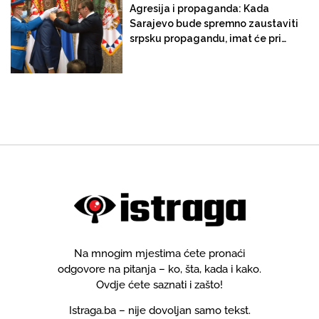
Agresija i propaganda: Kada
Sarajevo bude spremno zaustaviti
srpsku propagandu, imat će priliku
odbraniti BiH od specijalnog rata
koji vodi Srbija
Na mnogim mjestima ćete pronaći
odgovore na pitanja – ko, šta, kada i kako.
Ovdje ćete saznati i zašto!
Istraga.ba – nije dovoljan samo tekst.