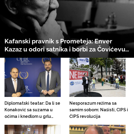
Kafanski pravnik s Prometeja: Enver
Kazaz u odori satnika i borbi za Čovićevu
BiH!
Diplomatski teatar: Da li se
Nesporazum režima sa
Konaković sa suzama u
samim sobom: Našisti, CIPS i
očima i knedlom u grlu
ČIPS revolucija
kontrolisao da slučajno ne
razotkrije Schmidta!?