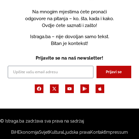
Na mnogim mjestima ćete pronaći
odgovore na pitanja – ko, šta, kada i kako.
Ovdje ćete saznati i zašto!
Istraga.ba – nije dovoljan samo tekst.
Bitan je kontekst!
Prijavite se na naš newsletter!
Prijavi se
© Istraga.ba zadržava sva prava na sadržaj
BiH
Ekonomija
Svijet
Kultura
Ljudska prava
Kontakt
Impressum