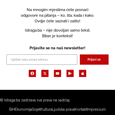
Na mnogim mjestima ćete pronaći
odgovore na pitanja – ko, šta, kada i kako.
Ovdje ćete saznati i zašto!
Istraga.ba – nije dovoljan samo tekst.
Bitan je kontekst!
Prijavite se na naš newsletter!
Prijavi se
© Istraga.ba zadržava sva prava na sadržaj
BiH
Ekonomija
Svijet
Kultura
Ljudska prava
Kontakt
Impressum