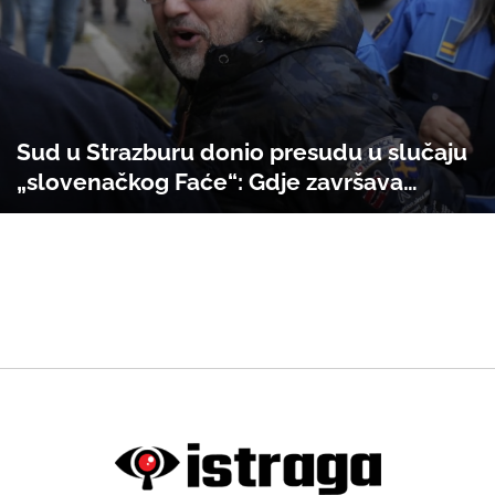
Sud u Strazburu donio presudu u slučaju
„slovenačkog Faće“: Gdje završava
sloboda govora, a počinje put prema
zatvoru?