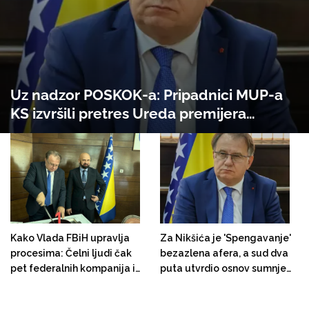
Uz nadzor POSKOK-a: Pripadnici MUP-a
KS izvršili pretres Ureda premijera
Nermina Nikšića i stana bivše šefice
njegovog kabineta Arijane Huseinović
Ajanović
Kako Vlada FBiH upravlja
Za Nikšića je 'Spengavanje'
procesima: Čelni ljudi čak
bezazlena afera, a sud dva
pet federalnih kompanija i
puta utvrdio osnov sumnje
institucija pod sudskim
da su Munjić i drugi činili
zabranama
krivična djela