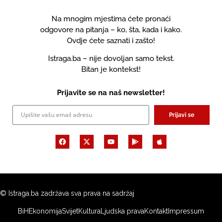
Na mnogim mjestima ćete pronaći
odgovore na pitanja – ko, šta, kada i kako.
Ovdje ćete saznati i zašto!
Istraga.ba – nije dovoljan samo tekst.
Bitan je kontekst!
Prijavite se na naš newsletter!
Prijavi se
© Istraga.ba zadržava sva prava na sadržaj
BiH
Ekonomija
Svijet
Kultura
Ljudska prava
Kontakt
Impressum