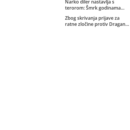
Narko diler nastavlja s
zakopan kod bob staze na
terorom: Šmrk godinama
Trebeviću”
nekažnjeno zlostavlja
Zbog skrivanja prijave za
Sarajlije i snima svoje
ratne zločine protiv Dragana
brutalne akcije!
Čovića: Ured disciplinskog
tužioca podnio tužbu protiv
državnog tužioca Ćazima
Hasanspahića