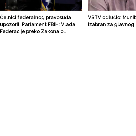
Čelnici federalnog pravosuđa
VSTV odlučio: Munib
upozorili Parlament FBiH: Vlada
izabran za glavnog 
Federacije preko Zakona o
vještacima krivične procese
stavlja pod političku kontrolu
HDZ-a BiH!