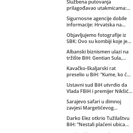
Službena putovanja
prilagođavao utakmicama:
Helez sa saradnicima o
Sigurnosne agencije dobile
državnom trošku pratio
informacije: Hrvatska na
reprezentaciju BiH
Željavi pravi imigracioni
Objavljujemo fotografije iz
centar kako bi u BiH mogla
SBK: Ovo su kombiji koje je
ilegalno prebacivati migrante
EuroExpress “rentao” MUP-u
Albanski biznismen ulazi na
Republike Srpske za akciju u
tržište BiH: Gentian Sula,
Bugojnu!
kojem se sudi zbog korupcije
Kavačko-škaljarski rat
u dvije države, dobio licencu
preselio u BiH: “Kume, ko će
DERK-a za trgovinu strujom
ti čuvati djecu?”
Ustavni sud BiH utvrdio da
Vlada FBiH i premijer Nikšić
nisu proveli niz njegovih
Sarajevo safari u dimnoj
odluka: Sud obavijestio
zavjesi Margetićevog
državno Tužilaštvo
skladišta: Trojica ublehaša,
Darko Elez otkrio Tužilaštvu
medijski spektakl i nula
BiH: “Nestali plaćeni ubica
konkretnih dokaza
Slaviša Bilinac je ubijen i