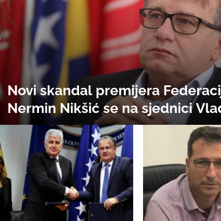
Novi skandal premijera Federaci
Nermin Nikšić se na sjednici Vl
FBiH pohvalio da je s tužiocem
Munibom Halilovićem dogovorio
POSKOK zabrani sjednicu Parla
aferi "spengavanje". Plan su, rek
pokvarili mediji!