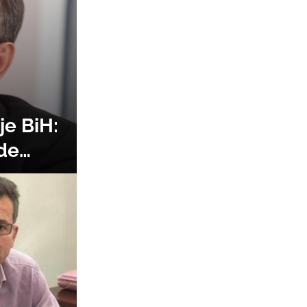
je BiH:
ade
 da
menta o
ao je,